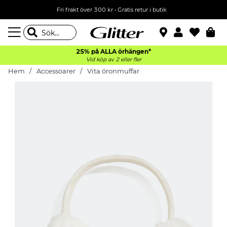
Fri frakt över 300 kr
•
Gratis retur i butik
25% på ALLA
örhängen*
Vid köp av 2 eller fler
Hem
Accessoarer
Vita öronmuffar