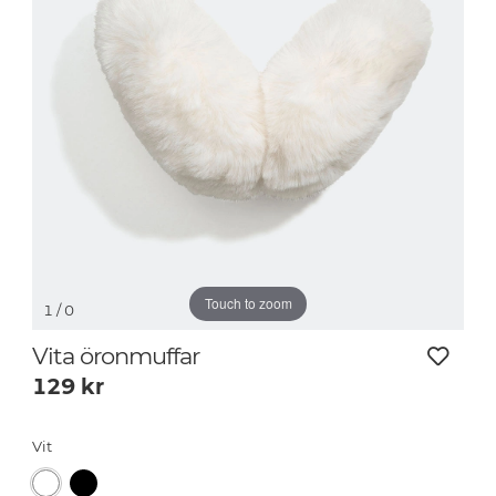
Touch to zoom
1
/ 0
Vita öronmuffar
129
kr
Vit