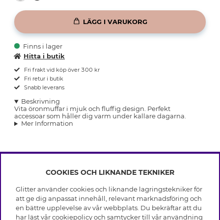
LÄGG I VARUKORG
Finns i lager
Hitta i butik
Fri frakt vid köp över 300 kr
Fri retur i butik
Snabb leverans
Beskrivning
Vita öronmuffar i mjuk och fluffig design. Perfekt
accessoar som håller dig varm under kallare dagarna.
Mer Information
COOKIES OCH LIKNANDE TEKNIKER
INFO
Glitter använder cookies och liknande lagringstekniker för
Leverans
att ge dig anpassat innehåll, relevant marknadsföring och
OM GLITTER
Villkor
en bättre upplevelse av vår webbplats. Du bekräftar att du
Integritetspolicy
har läst vår cookiepolicy och samtycker till vår användning
Black Friday