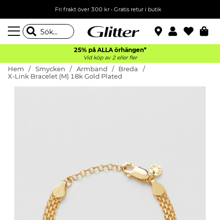
Fri frakt över 300 kr
•
Gratis retur i butik
25% på ALLA
örhängen*
Vid köp av 2 eller fler
Hem
Smycken
Armband
Breda
X-Link Bracelet (M) 18k Gold Plated