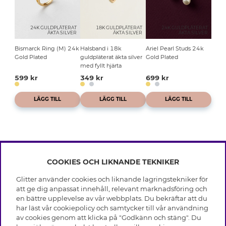
24K GULDPLÄTERAT
18K GULDPLÄTERAT
24K GULDPLÄTERAT
ÄKTA SILVER
ÄKTA SILVER
ÄKTA SILVER
Bismarck Ring (M) 24k
Halsband i 18k
Ariel Pearl Studs 24k
Gold Plated
guldpläterat äkta silver
Gold Plated
med fyllt hjärta
599 kr
349 kr
699 kr
LÄGG TILL
LÄGG TILL
LÄGG TILL
COOKIES OCH LIKNANDE TEKNIKER
INFO
Glitter använder cookies och liknande lagringstekniker för
Leverans
att ge dig anpassat innehåll, relevant marknadsföring och
OM GLITTER
Villkor
en bättre upplevelse av vår webbplats. Du bekräftar att du
Integritetspolicy
har läst vår cookiepolicy och samtycker till vår användning
Black Friday
Cookies
av cookies genom att klicka på "Godkänn och stäng". Du
HJÄLP
Våra butiker