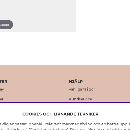
o zoom
TER
HJÄLP
day
Vanliga frågor
er
Kundservice
en
Retur & Ångra Köp
COOKIES OCH LIKNANDE TEKNIKER
istoria
Skötselråd äkta silver
e dig anpassat innehåll, relevant marknadsföring och en bättre upplev
t
Skötselråd skinnhandskar
 att klicka på "Godkänn och stäng". Du kan själv när som helst kontr