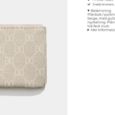
Snabb leverans
Beskrivning
Plånbok / port
beige, med guld
nyckelring. Plå
två fack inuti.
Mer Informati