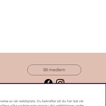
Bli medlem
else av vår webbplats. Du bekräftar att du har läst vår
ollera vilka cookies som sparas i din webbläsare under