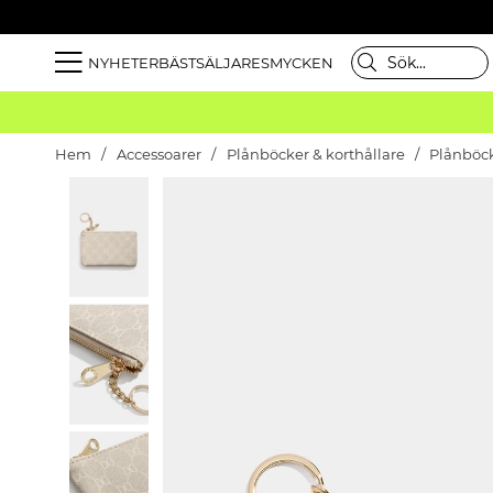
NYHETER
BÄSTSÄLJARE
SMYCKEN
Hem
Accessoarer
Plånböcker & korthållare
Plånböc