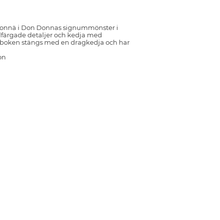
monnä i Don Donnas signummönster i
färgade detaljer och kedja med
nboken stängs med en dragkedja och har
on