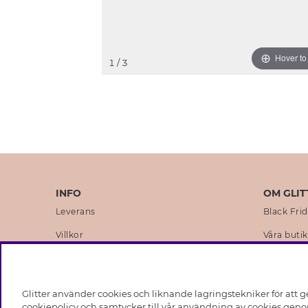
Hover t
1
/ 3
INFO
OM GLIT
Leverans
Black Fri
Villkor
Våra butik
Integritetspolicy
Varumärk
Cookies
Företagsh
Glitter använder cookies och liknande lagringstekniker för att g
Medlemsvillkor
Hållbarhe
cookiepolicy och samtycker till vår användning av cookies genom