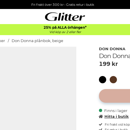
Fri frakt över 300 kr
•
Gratis retur i butik
25% på ALLA
örhängen*
Vid köp av 2 eller fler
ker
Don Donna plånbok, beige
DON DONNA
Don Donna
199
kr
Finns i lager
Hitta i butik
Fri frakt vid kö
Fri retur i butik