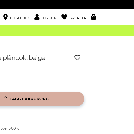
HITTA BUTIK
LOGGA IN
FAVORITER
 plånbok, beige
LÄGG I VARUKORG
p över 300 kr