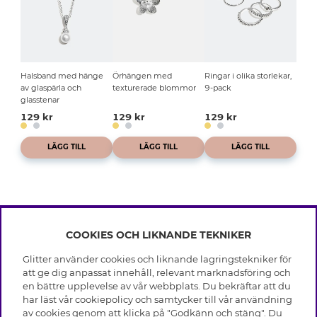
Halsband med hänge
Örhängen med
Ringar i olika storlekar,
av glaspärla och
texturerade blommor
9-pack
glasstenar
129 kr
129 kr
129 kr
LÄGG TILL
LÄGG TILL
LÄGG TILL
COOKIES OCH LIKNANDE TEKNIKER
INFO
Glitter använder cookies och liknande lagringstekniker för
Leverans
att ge dig anpassat innehåll, relevant marknadsföring och
OM GLITTER
Villkor
en bättre upplevelse av vår webbplats. Du bekräftar att du
Integritetspolicy
har läst vår cookiepolicy och samtycker till vår användning
Black Friday
Cookies
av cookies genom att klicka på "Godkänn och stäng". Du
HJÄLP