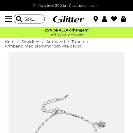
Fri frakt över 300 kr
•
Gratis retur i butik
25% på ALLA
örhängen*
Vid köp av 2 eller fler
Hem
Smycken
Armband
Tunna
Armband med blommor och vita pärlor