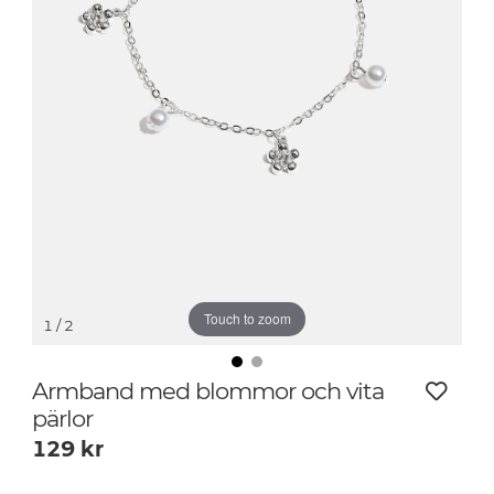
Touch to zoom
1
/ 2
Armband med blommor och vita
pärlor
129
kr