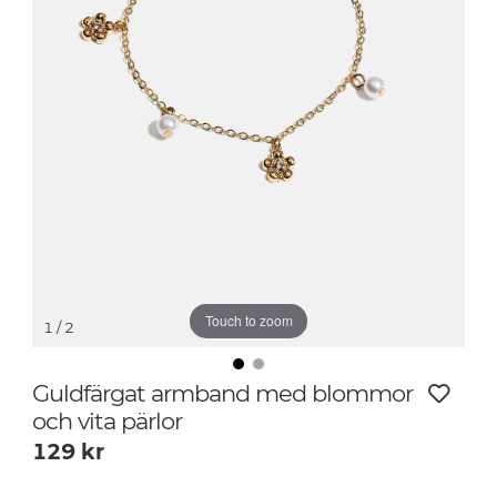
Touch to zoom
1
/ 2
Guldfärgat armband med blommor
och vita pärlor
129
kr