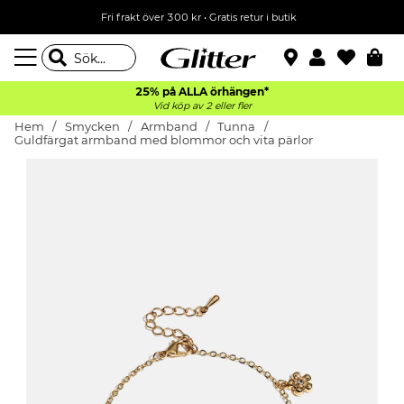
Fri frakt över 300 kr
•
Gratis retur i butik
25% på ALLA
örhängen*
Vid köp av 2 eller fler
Hem
Smycken
Armband
Tunna
Guldfärgat armband med blommor och vita pärlor