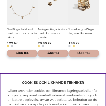
Guldfärgat halsband
Små guldfärgade studs
Justerbar guldfärgad
med blommor och vita
med blommor och
ring med blomma
pärlor
glassten
129 kr
79.90 kr
199 kr
LÄGG TILL
LÄGG TILL
LÄGG TILL
COOKIES OCH LIKNANDE TEKNIKER
INFO
Glitter använder cookies och liknande lagringstekniker för
Leverans
att ge dig anpassat innehåll, relevant marknadsföring och
OM GLITTER
Villkor
en bättre upplevelse av vår webbplats. Du bekräftar att du
Integritetspolicy
har läst vår cookiepolicy och samtycker till vår användning
Black Friday