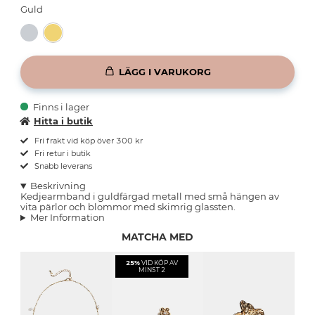
Guld
LÄGG I VARUKORG
Finns i lager
Hitta i butik
Fri frakt vid köp över 300 kr
Fri retur i butik
Snabb leverans
Beskrivning
Kedjearmband i guldfärgad metall med små hängen av
vita pärlor och blommor med skimrig glassten.
Mer Information
MATCHA MED
25%
VID KÖP AV
MINST 2