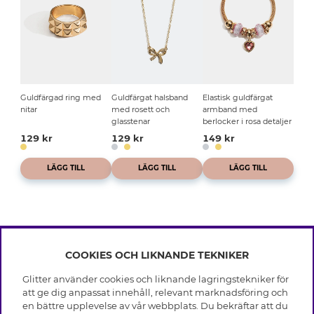
Guldfärgad ring med
Guldfärgat halsband
Elastisk guldfärgat
nitar
med rosett och
armband med
glasstenar
berlocker i rosa detaljer
129 kr
129 kr
149 kr
LÄGG TILL
LÄGG TILL
LÄGG TILL
COOKIES OCH LIKNANDE TEKNIKER
INFO
Glitter använder cookies och liknande lagringstekniker för
Leverans
att ge dig anpassat innehåll, relevant marknadsföring och
OM GLITTER
Villkor
en bättre upplevelse av vår webbplats. Du bekräftar att du