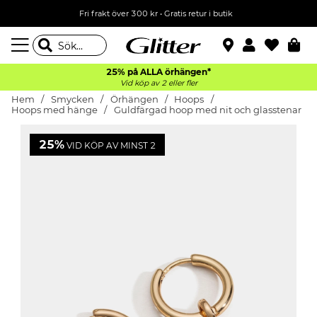
Fri frakt över 300 kr
•
Gratis retur i butik
25% på ALLA
örhängen*
Vid köp av 2 eller fler
Hem
Smycken
Örhängen
Hoops
Hoops med hänge
Guldfärgad hoop med nit och glasstenar
25%
VID KÖP AV MINST 2