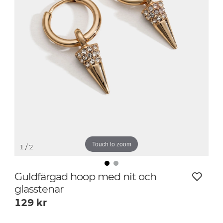
Touch to zoom
1
/ 2
Guldfärgad hoop med nit och
glasstenar
129
kr