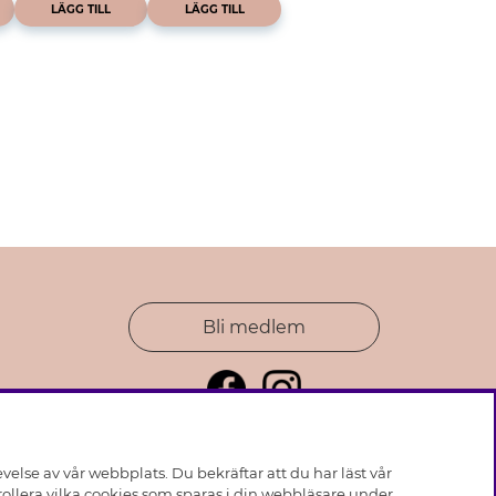
LÄGG TILL
LÄGG TILL
Bli medlem
else av vår webbplats. Du bekräftar att du har läst vår
ollera vilka cookies som sparas i din webbläsare under