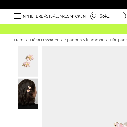
NYHETER
BÄSTSÄLJARE
SMYCKEN
Hem
Håraccessoarer
Spännen & klämmor
Hårspän