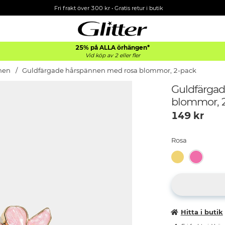
Fri frakt över 300 kr
•
Gratis retur i butik
25% på ALLA
örhängen*
Vid köp av 2 eller fler
nen
Guldfärgade hårspännen med rosa blommor, 2-pack
Guldfärga
blommor, 
149
kr
Rosa
Hitta i butik