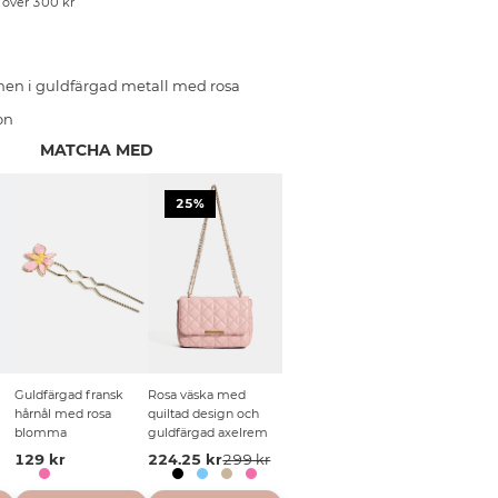
p över 300 kr
en i guldfärgad metall med rosa
on
MATCHA MED
25%
Guldfärgad fransk
Rosa väska med
hårnål med rosa
quiltad design och
blomma
guldfärgad axelrem
129 kr
224.25 kr
299 kr