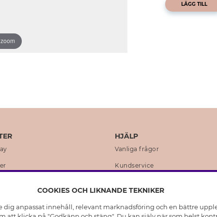
LÄGG TILL
o zoom
TER
HJÄLP
day
Vanliga frågor
er
Kundservice
en
Retur & Ångra Köp
COOKIES OCH LIKNANDE TEKNIKER
istoria
Skötselråd äkta silver
e dig anpassat innehåll, relevant marknadsföring och en bättre upplev
t
Skötselråd skinnhandskar
 att klicka på "Godkänn och stäng". Du kan själv när som helst kontr