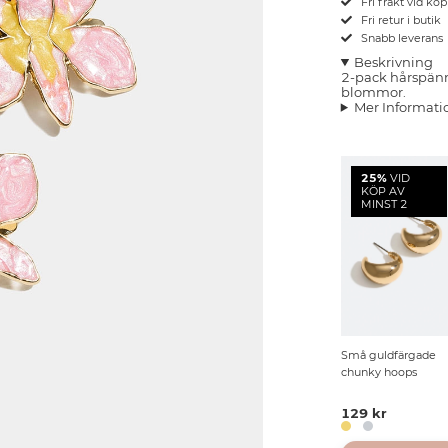
Fri frakt vid kö
Fri retur i butik
Snabb leverans
Beskrivning
2-pack hårspänn
blommor.
Mer Informati
25%
VID
KÖP AV
MINST 2
Små guldfärgade
chunky hoops
129 kr