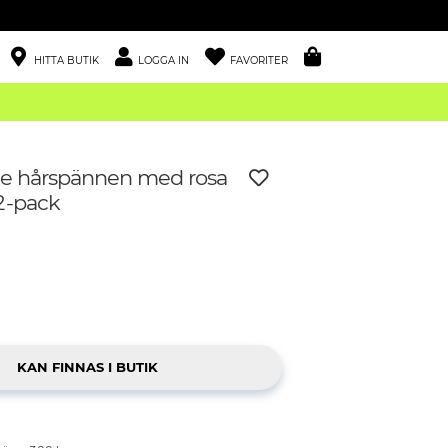
HITTA BUTIK
LOGGA IN
FAVORITER
de hårspännen med rosa
2-pack