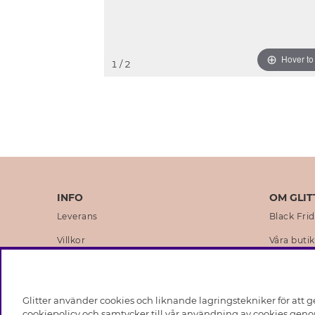
Hover t
1
/ 2
INFO
OM GLIT
Leverans
Black Fri
Villkor
Våra butik
Integritetspolicy
Varumärk
Cookies
Företagsh
Glitter använder cookies och liknande lagringstekniker för att g
Medlemsvillkor
Hållbarhe
cookiepolicy och samtycker till vår användning av cookies genom