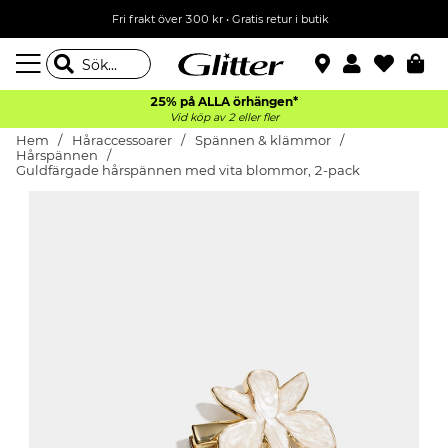
Fri frakt över 300 kr
•
Gratis retur i butik
25% på ALLA
örhängen*
Vid köp av 2 eller fler
Hem
Håraccessoarer
Spännen & klämmor
Hårspännen
Guldfärgade hårspännen med vita blommor, 2-pack