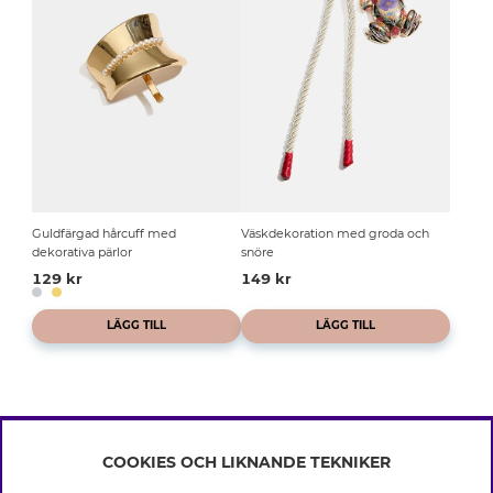
Guldfärgad hårcuff med
Väskdekoration med groda och
dekorativa pärlor
snöre
129 kr
149 kr
LÄGG TILL
LÄGG TILL
COOKIES OCH LIKNANDE TEKNIKER
INFO