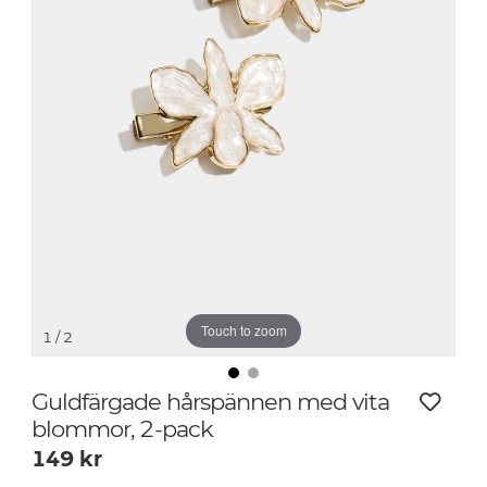
Touch to zoom
1
/ 2
Guldfärgade hårspännen med vita
blommor, 2-pack
149
kr