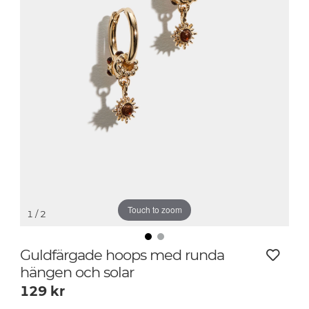
Touch to zoom
1
/ 2
Guldfärgade hoops med runda
hängen och solar
129
kr