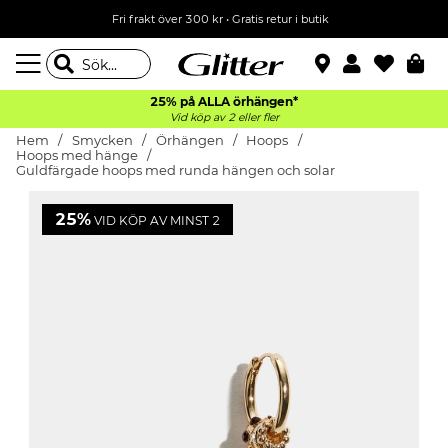
Fri frakt över 300 kr
•
Gratis retur i butik
25% på ALLA
örhängen*
Vid köp av 2 eller fler
Hem
Smycken
Örhängen
Hoops
Hoops med hänge
Guldfärgade hoops med runda hängen och solar
25%
VID KÖP AV MINST 2