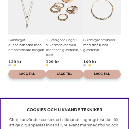
Guldfärgat
Guldfärgade ringar i
Guldfärgat armband
dubbelhalsband med
olika storlekar med
med små runda
droppformade hängen
pärlor och glasstenar, 5-
glasstenar
pack
129 kr
129 kr
149 kr
LÄGG TILL
LÄGG TILL
LÄGG TILL
COOKIES OCH LIKNANDE TEKNIKER
INFO
Glitter använder cookies och liknande lagringstekniker för
Leverans
att ge dig anpassat innehåll, relevant marknadsföring och
OM GLITTER
Villkor