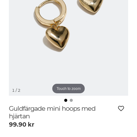
Touch to zoom
1
/ 2
Guldfärgade mini hoops med
hjärtan
99.90
kr