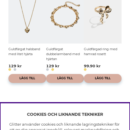
Guldfärgat halsband
Guldfärgat
Guldfärgad ring med
med litet hjärta
dubbelarmband med
hamrad rosett
hjärtan
129 kr
129 kr
99.90 kr
LÄGG TILL
LÄGG TILL
LÄGG TILL
COOKIES OCH LIKNANDE TEKNIKER
INFO
Glitter använder cookies och liknande lagringstekniker för
Leverans
att ge dig anpassat innehåll, relevant marknadsföring och