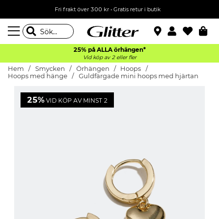
Fri frakt över 300 kr
•
Gratis retur i butik
25% på ALLA
örhängen*
Vid köp av 2 eller fler
Hem
Smycken
Örhängen
Hoops
Hoops med hänge
Guldfärgade mini hoops med hjärtan
25%
VID KÖP AV MINST 2