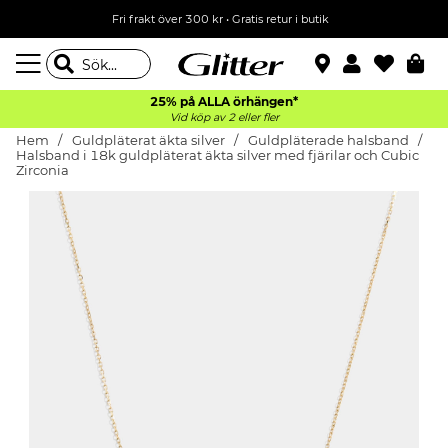
Fri frakt över 300 kr
•
Gratis retur i butik
25% på ALLA
örhängen*
Vid köp av 2 eller fler
Hem
Guldpläterat äkta silver
Guldpläterade halsband
Halsband i 18k guldpläterat äkta silver med fjärilar och Cubic
Zirconia