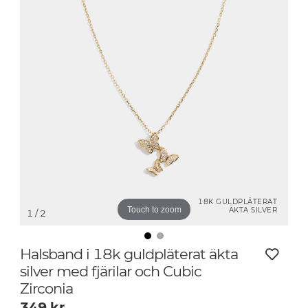
18K GULDPLÄTERAT
Touch to zoom
ÄKTA SILVER
1
/ 2
Halsband i 18k guldpläterat äkta
silver med fjärilar och Cubic
Zirconia
349
kr