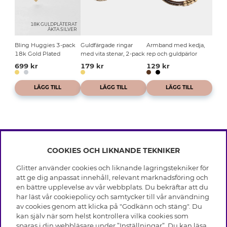
18K GULDPLÄTERAT
ÄKTA SILVER
Bling Huggies 3-pack
Guldfärgade ringar
Armband med kedja,
18k Gold Plated
med vita stenar, 2-pack
rep och guldpärlor
699 kr
179 kr
129 kr
LÄGG TILL
LÄGG TILL
LÄGG TILL
COOKIES OCH LIKNANDE TEKNIKER
INFO
Glitter använder cookies och liknande lagringstekniker för
Leverans
att ge dig anpassat innehåll, relevant marknadsföring och
OM GLITTER
Villkor
en bättre upplevelse av vår webbplats. Du bekräftar att du
Integritetspolicy
har läst vår cookiepolicy och samtycker till vår användning
Black Friday
Cookies
av cookies genom att klicka på "Godkänn och stäng". Du
HJÄLP
Våra butiker
kan själv när som helst kontrollera vilka cookies som
Medlemsvillkor
Varumärken
sparas i din webbläsare under ”Inställningar”. Du kan läsa
Vanliga frågor