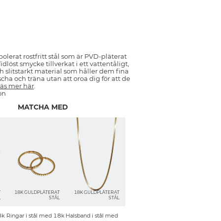
lerat rostfritt stål som är PVD-pläterat
löst smycke tillverkat i ett vattentåligt,
ch slitstarkt material som håller dem fina
cha och träna utan att oroa dig för att de
äs mer här
.
on
MATCHA MED
T
18K GULDPLÄTERAT
18K GULDPLÄTERAT
L
STÅL
STÅL
8k
Ringar i stål med 18k
Halsband i stål med