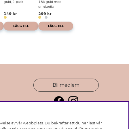
guld, 2-pack
18k guld med
ormkedja
149 kr
299 kr
LÄGG TILL
LÄGG TILL
Bli medlem
else av vår webbplats. Du bekräftar att du har läst vår
ollera vilka cookies som sparas i din webbläsare under