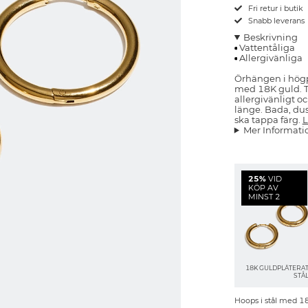
Fri retur i butik
Snabb leverans
Beskrivning
Vattentåliga
Allergivänliga
Örhängen i högpo
med 18K guld. Tid
allergivänligt o
länge. Bada, dus
ska tappa färg.
L
Mer Informati
25%
VID
KÖP AV
MINST 2
18K GULDPLÄTERA
STÅ
Hoops i stål med 1