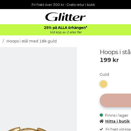
Fri frakt över 300 kr
•
Gratis retur i butik
25% på ALLA
örhängen*
Vid köp av 2 eller fler
Hoops i stål med 18k guld
Hoops i st
199
kr
Guld
Finns i lager
Hitta i butik
Fri frakt vid kö