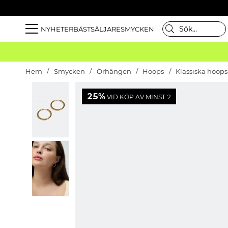
NYHETER
BÄSTSÄLJARE
SMYCKEN
Hem
Smycken
Örhängen
Hoops
Klassiska hoops
25%
VID KÖP AV MINST 2