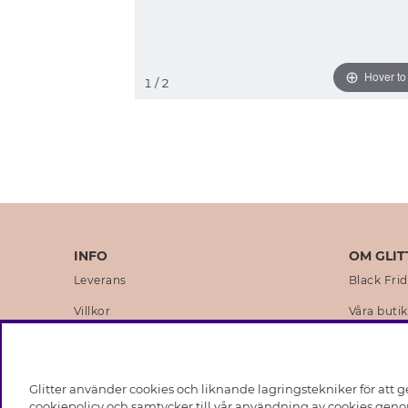
Hover t
1
/ 2
INFO
OM GLIT
Leverans
Black Fri
Villkor
Våra butik
Integritetspolicy
Varumärk
Cookies
Företagsh
Glitter använder cookies och liknande lagringstekniker för att g
Medlemsvillkor
Hållbarhe
cookiepolicy och samtycker till vår användning av cookies genom