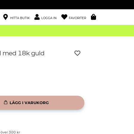
HITTA BUTIK
LOGGA IN
FAVORITER
ål med 18k guld
LÄGG I VARUKORG
p över 300 kr