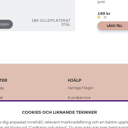
guld
199 kr
18K GULDPLÄTERAT
o zoom
STÅL
LÄGG TILL
TER
HJÄLP
day
Vanliga frågor
er
Kundservice
en
Retur & Ångra Köp
COOKIES OCH LIKNANDE TEKNIKER
istoria
Skötselråd äkta silver
e dig anpassat innehåll, relevant marknadsföring och en bättre upplev
t
Skötselråd skinnhandskar
 att klicka på "Godkänn och stäng". Du kan själv när som helst kontr