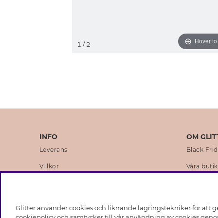
Hover t
1
/ 2
INFO
OM GLIT
Leverans
Black Fri
Villkor
Våra butik
Integritetspolicy
Varumärk
Cookies
Företagsh
Glitter använder cookies och liknande lagringstekniker för att g
Medlemsvillkor
Hållbarhe
cookiepolicy och samtycker till vår användning av cookies genom