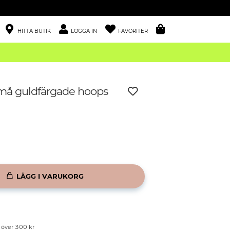
HITTA BUTIK
LOGGA IN
FAVORITER
små guldfärgade hoops
LÄGG I VARUKORG
p över 300 kr