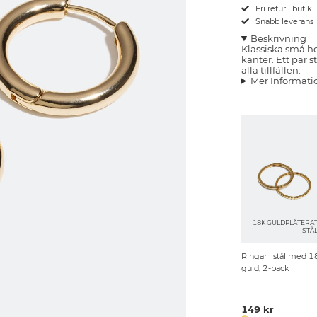
Fri retur i butik
Snabb leverans
Beskrivning
Klassiska små h
kanter. Ett par 
alla tillfällen.
Mer Informati
18K GULDPLÄTERA
STÅ
Ringar i stål med 1
guld, 2-pack
149 kr