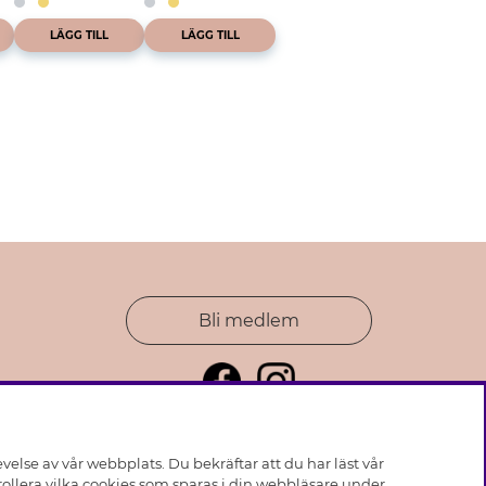
LÄGG TILL
LÄGG TILL
Bli medlem
else av vår webbplats. Du bekräftar att du har läst vår
ollera vilka cookies som sparas i din webbläsare under