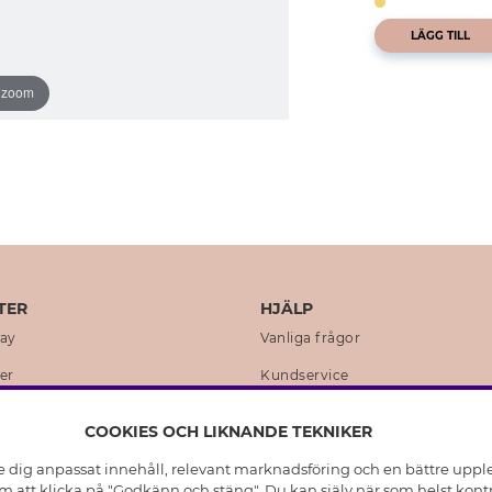
LÄGG TILL
o zoom
TER
HJÄLP
day
Vanliga frågor
er
Kundservice
en
Retur & Ångra Köp
COOKIES OCH LIKNANDE TEKNIKER
istoria
Skötselråd äkta silver
e dig anpassat innehåll, relevant marknadsföring och en bättre upplev
t
Skötselråd skinnhandskar
 att klicka på "Godkänn och stäng". Du kan själv när som helst kontr