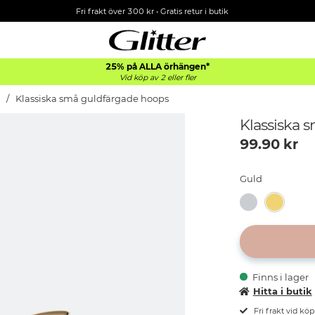
Fri frakt över 300 kr
•
Gratis retur i butik
25% på ALLA
örhängen*
Vid köp av 2 eller fler
Klassiska små guldfärgade hoops
Klassiska 
99.90
kr
Guld
Finns i lager
Hitta i butik
Fri frakt vid kö