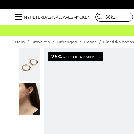
NYHETER
BÄSTSÄLJARE
SMYCKEN
Hem
Smycken
Örhängen
Hoops
Klassiska hoops
25%
VID KÖP AV MINST 2