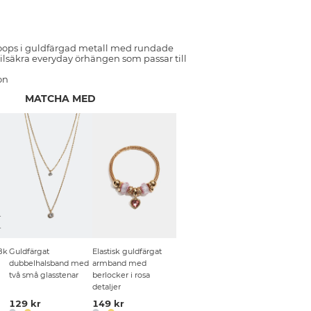
oops i guldfärgad metall med rundade
stilsäkra everyday örhängen som passar till
on
MATCHA MED
T
L
8k
Guldfärgat
Elastisk guldfärgat
dubbelhalsband med
armband med
två små glasstenar
berlocker i rosa
detaljer
129 kr
149 kr