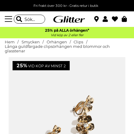
Fri frakt över 300 kr
•
Gratis retur i butik
25% på ALLA
örhängen*
Vid köp av 2 eller fler
Hem
Smycken
Örhängen
Clips
Långa guldfärgade clipsörhängen med blommor och
glasstenar
25%
VID KÖP AV MINST 2