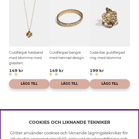
Guldfärgat halsband
Guldfärgad bangle
Justerbar guldfärgad
med blomma med
med hamrad design
ring med blomma
glassten
149 kr
149 kr
199 kr
LÄGG TILL
LÄGG TILL
LÄGG TILL
COOKIES OCH LIKNANDE TEKNIKER
INFO
Glitter använder cookies och liknande lagringstekniker för
Leverans
att ge dig anpassat innehåll, relevant marknadsföring och