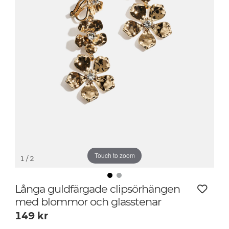
Touch to zoom
1
/ 2
Långa guldfärgade clipsörhängen
med blommor och glasstenar
149
kr