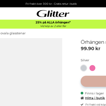
Fri frakt över 300 kr
•
Gratis retur i butik
25% på ALLA
örhängen*
Vid köp av 2 eller fler
vala glasstenar
Örhängen m
99.90
kr
Silver
Finns i lager
Hitta i butik
Fri frakt vid kö