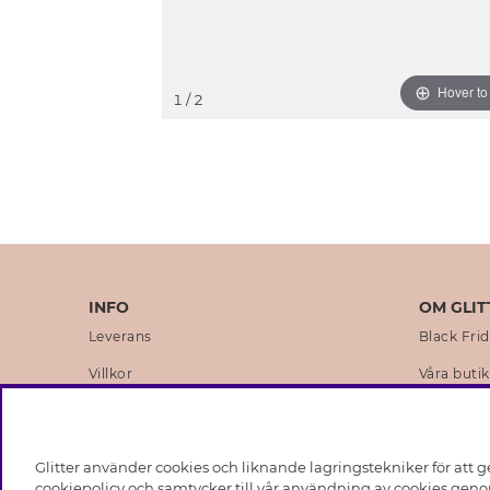
Hover t
1
/ 2
INFO
OM GLIT
Leverans
Black Fri
Villkor
Våra butik
Integritetspolicy
Varumärk
Cookies
Företagsh
Glitter använder cookies och liknande lagringstekniker för att g
Medlemsvillkor
Hållbarhe
cookiepolicy och samtycker till vår användning av cookies genom