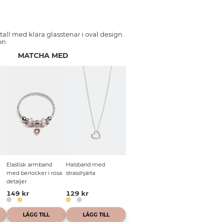
all med klara glasstenar i oval design.
on
MATCHA MED
Elastisk armband
Halsband med
med berlocker i rosa
strasshjärta
detaljer
149 kr
129 kr
LÄGG TILL
LÄGG TILL