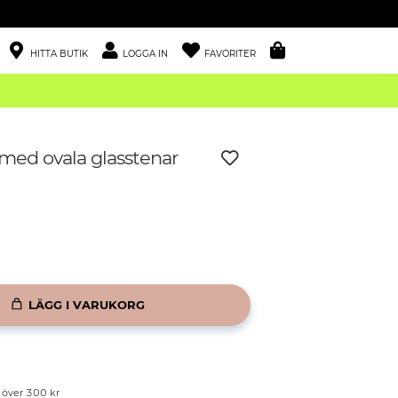
HITTA BUTIK
LOGGA IN
FAVORITER
ed ovala glasstenar
LÄGG I VARUKORG
p över 300 kr