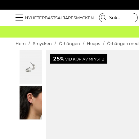
NYHETER
BÄSTSÄLJARE
SMYCKEN
Hem
Smycken
Örhängen
Hoops
Örhängen med o
25%
VID KÖP AV MINST 2