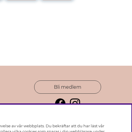
Bli medlem
else av vår webbplats. Du bekräftar att du har läst vår
ollera vilka cookies som sparas i din webbläsare under