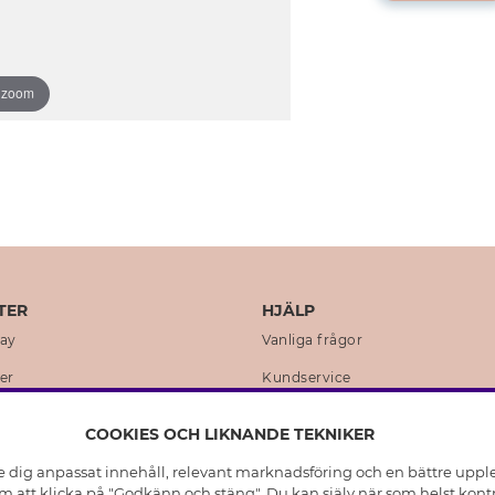
o zoom
TER
HJÄLP
day
Vanliga frågor
er
Kundservice
en
Retur & Ångra Köp
COOKIES OCH LIKNANDE TEKNIKER
istoria
Skötselråd äkta silver
e dig anpassat innehåll, relevant marknadsföring och en bättre upplev
t
Skötselråd skinnhandskar
 att klicka på "Godkänn och stäng". Du kan själv när som helst kontr