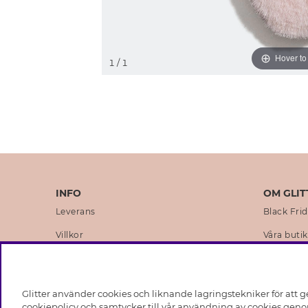
Hover t
1
/ 1
INFO
OM GLIT
Leverans
Black Fri
Villkor
Våra butik
Integritetspolicy
Varumärk
Cookies
Företagsh
Glitter använder cookies och liknande lagringstekniker för att g
Medlemsvillkor
Hållbarhe
cookiepolicy och samtycker till vår användning av cookies genom