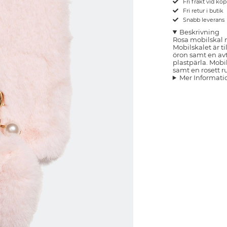
Fri frakt vid kö
Fri retur i butik
Snabb leverans
Beskrivning
Rosa mobilskal 
Mobilskalet är ti
öron samt en av
plastpärla. Mobi
samt en rosett r
Mer Informati