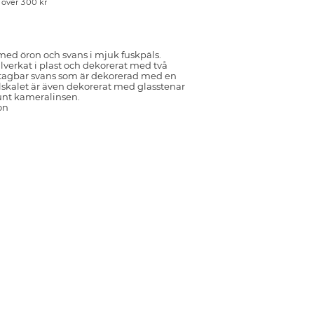
p över 300 kr
med öron och svans i mjuk fuskpäls.
llverkat i plast och dekorerat med två
tagbar svans som är dekorerad med en
lskalet är även dekorerat med glasstenar
unt kameralinsen.
on