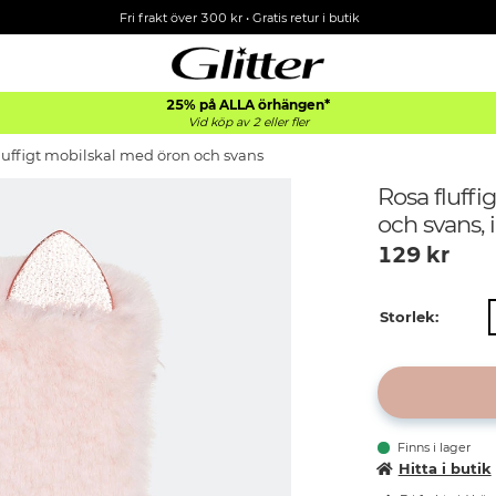
Fri frakt över 300 kr
•
Gratis retur i butik
25% på ALLA
örhängen*
Vid köp av 2 eller fler
luffigt mobilskal med öron och svans
Rosa fluff
och svans,
129
kr
Storlek:
Finns i lager
Hitta i butik