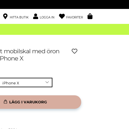
HITTA BUTIK
LOGGA IN
FAVORITER
igt mobilskal med öron
 iPhone X
LÄGG I VARUKORG