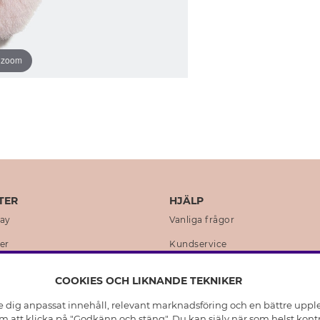
o zoom
TER
HJÄLP
day
Vanliga frågor
er
Kundservice
en
Retur & Ångra Köp
COOKIES OCH LIKNANDE TEKNIKER
istoria
Skötselråd äkta silver
e dig anpassat innehåll, relevant marknadsföring och en bättre upplev
t
Skötselråd skinnhandskar
 att klicka på "Godkänn och stäng". Du kan själv när som helst kontr