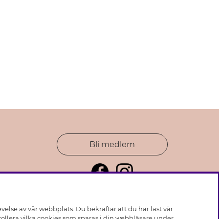
Bli medlem
else av vår webbplats. Du bekräftar att du har läst vår
ollera vilka cookies som sparas i din webbläsare under