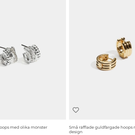
oops med olika mönster
Små räfflade guldfärgade hoops
design