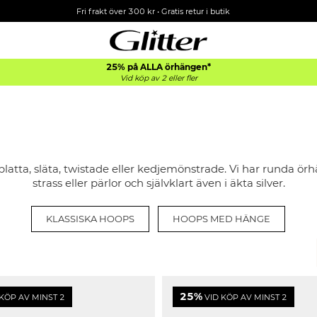
Fri frakt över 300 kr
•
Gratis retur i butik
25% på ALLA
örhängen*
Vid köp av 2 eller fler
latta, släta, twistade eller kedjemönstrade. Vi har runda örh
strass eller pärlor och självklart även i äkta silver.
KLASSISKA HOOPS
HOOPS MED HÄNGE
25%
KÖP AV MINST 2
VID KÖP AV MINST 2