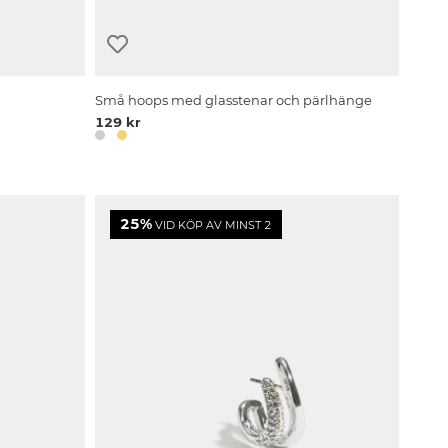
Små hoops med glasstenar och pärlhänge
129 kr
25%
VID KÖP AV MINST 2