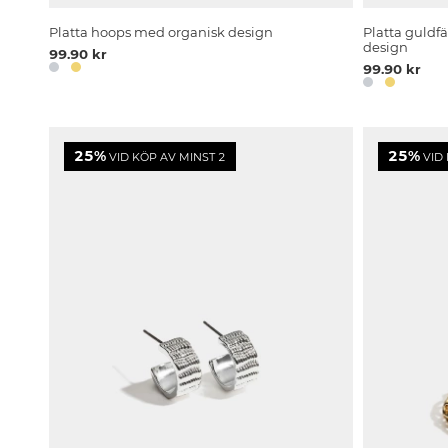
Platta hoops med organisk design
Platta guldf
design
99.90 kr
99.90 kr
25%
25%
VID KÖP AV MINST 2
VID 