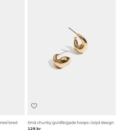
 med bred
Små chunky guldfärgade hoops i böjd design
129 kr