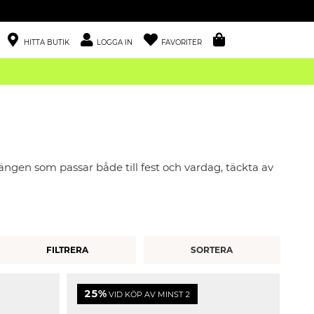
HITTA BUTIK
LOGGA IN
FAVORITER
ängen som passar både till fest och vardag, täckta av
FILTRERA
25%
VID KÖP AV MINST 2