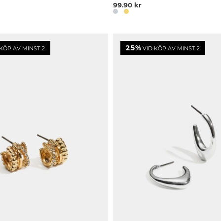
99.90 kr
25%
KÖP AV MINST 2
VID KÖP AV MINST 2