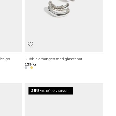
design
Dubbla örhängen med glasstenar
129 kr
25%
VID KÖP AV MINST 2