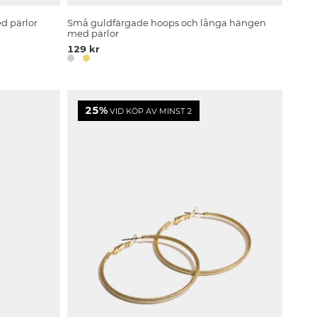
d pärlor
Små guldfärgade hoops och långa hängen
med pärlor
129 kr
25%
VID KÖP AV MINST 2