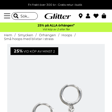
Fri frakt över 300 kr
•
Gratis retur i butik
25% på ALLA
örhängen*
Vid köp av 2 eller fler
Hem
Smycken
Örhängen
Hoops
Små hoops med blixtar i strass
25%
VID KÖP AV MINST 2