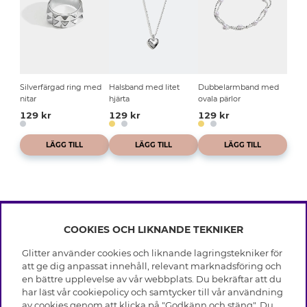
Silverfärgad ring med
Halsband med litet
Dubbelarmband med
nitar
hjärta
ovala pärlor
129 kr
129 kr
129 kr
LÄGG TILL
LÄGG TILL
LÄGG TILL
COOKIES OCH LIKNANDE TEKNIKER
INFO
Glitter använder cookies och liknande lagringstekniker för
Leverans
att ge dig anpassat innehåll, relevant marknadsföring och
OM GLITTER
Villkor
en bättre upplevelse av vår webbplats. Du bekräftar att du
Integritetspolicy
har läst vår cookiepolicy och samtycker till vår användning
Black Friday
Cookies
av cookies genom att klicka på "Godkänn och stäng". Du