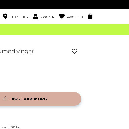
HITTA BUTIK
LOGGA IN
FAVORITER
 med vingar
LÄGG I VARUKORG
p över 300 kr