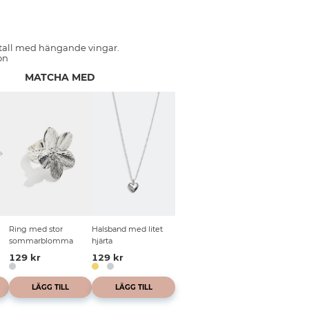
tall med hängande vingar.
on
MATCHA MED
Ring med stor
Halsband med litet
sommarblomma
hjärta
129 kr
129 kr
LÄGG TILL
LÄGG TILL