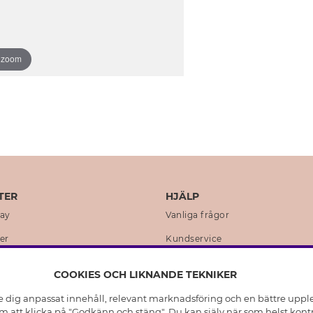
o zoom
TER
HJÄLP
day
Vanliga frågor
er
Kundservice
en
Retur & Ångra Köp
COOKIES OCH LIKNANDE TEKNIKER
istoria
Skötselråd äkta silver
e dig anpassat innehåll, relevant marknadsföring och en bättre upplev
t
Skötselråd skinnhandskar
 att klicka på "Godkänn och stäng". Du kan själv när som helst kontr