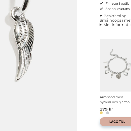
Fri retur i butik
Snabb leverans
Beskrivning
Små hoops i me
Mer Informati
Armband med
nycklar och hjärtan
179 kr
LÄGG TILL