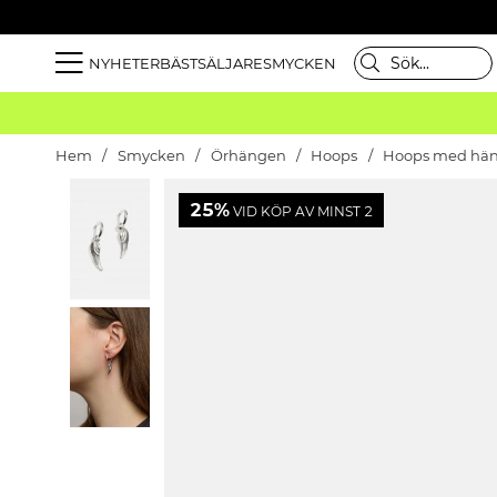
NYHETER
BÄSTSÄLJARE
SMYCKEN
Hem
Smycken
Örhängen
Hoops
Hoops med hä
25%
VID KÖP AV MINST 2