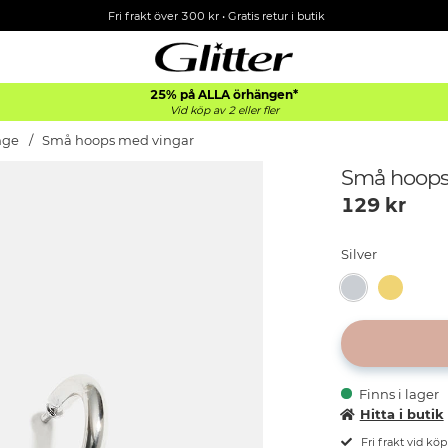
Fri frakt över 300 kr
•
Gratis retur i butik
25% på ALLA
örhängen*
Vid köp av 2 eller fler
nge
Små hoops med vingar
Små hoops
129
kr
Silver
Finns i lager
Hitta i butik
Fri frakt vid kö