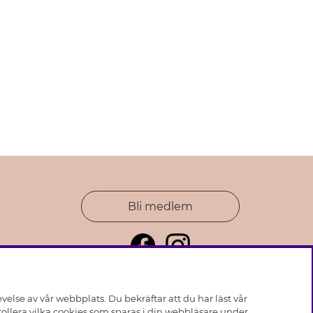
Bli medlem
else av vår webbplats. Du bekräftar att du har läst vår
ollera vilka cookies som sparas i din webbläsare under