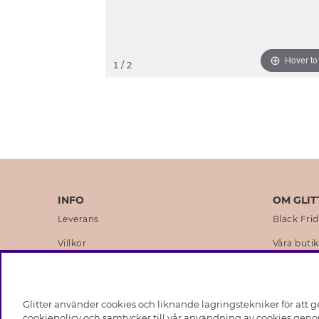
Hover t
1
/ 2
INFO
OM GLIT
Leverans
Black Fri
Villkor
Våra butik
Integritetspolicy
Varumärk
Cookies
Företagsh
Glitter använder cookies och liknande lagringstekniker för att g
Medlemsvillkor
Hållbarhe
cookiepolicy och samtycker till vår användning av cookies genom