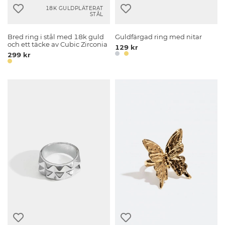
18K GULDPLÄTERAT
STÅL
Bred ring i stål med 18k guld
Guldfärgad ring med nitar
och ett täcke av Cubic Zirconia
129 kr
299 kr