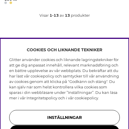
Visar
1-13
av
13
produkter
COOKIES OCH LIKNANDE TEKNIKER
INFO
Glitter använder cookies och liknande lagringstekniker för
Leverans
att ge dig anpassat innehåll, relevant marknadsföring och
OM GLITTER
Villkor
en bättre upplevelse av vår webbplats. Du bekräftar att du
Integritetspolicy
har läst vår cookiepolicy och samtycker till vår användning
Black Friday
Cookies
av cookies genom att klicka på "Godkänn och stäng". Du
HJÄLP
Våra butiker
kan själv när som helst kontrollera vilka cookies som
Medlemsvillkor
Varumärken
sparas i din webbläsare under ”Inställningar”. Du kan läsa
Vanliga frågor
Jobba hos Glitter
Företagshistoria
mer i vår
Integritetspolicy
och i vår
cookiepolicy
.
Kundservice
Återkallelse
Hållbarhet
Retur & Ångra Köp
Presentkortssaldo
Visselblåsning
Skötselråd äkta silver
Bli medlem
Press & Samarbeten
INSTÄLLNINGAR
Skötselråd skinnhandskar
Storleksguide för ringar