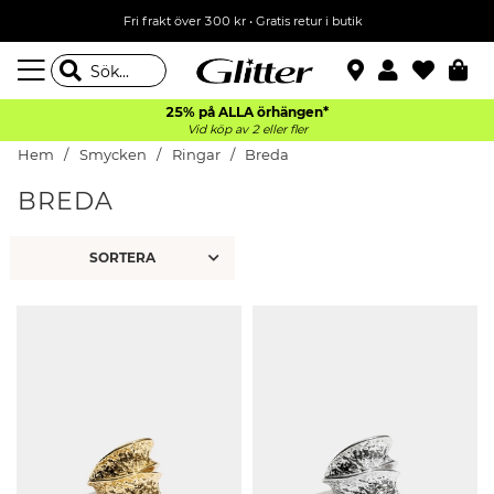
Fri frakt över 300 kr
•
Gratis retur i butik
25% på ALLA
örhängen*
Vid köp av 2 eller fler
Hem
Smycken
Ringar
Breda
BREDA