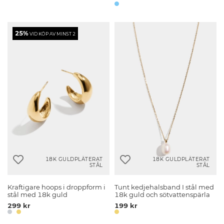
25%
VID KÖP AV MINST 2
18K GULDPLÄTERAT
18K GULDPLÄTERAT
STÅL
STÅL
Kraftigare hoops i droppform i
Tunt kedjehalsband I stål med
stål med 18k guld
18k guld och sötvattenspärla
299 kr
199 kr