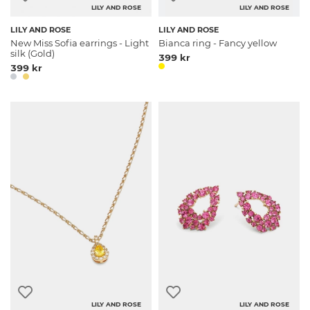
LILY AND ROSE
LILY AND ROSE
LILY AND ROSE
LILY AND ROSE
New Miss Sofia earrings - Light
Bianca ring - Fancy yellow
silk (Gold)
399 kr
399 kr
LILY AND ROSE
LILY AND ROSE