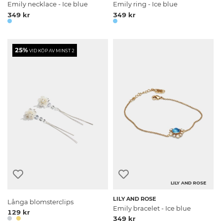
Emily necklace - Ice blue
Emily ring - Ice blue
349 kr
349 kr
25%
VID KÖP AV MINST 2
LILY AND ROSE
LILY AND ROSE
Långa blomsterclips
Emily bracelet - Ice blue
129 kr
349 kr