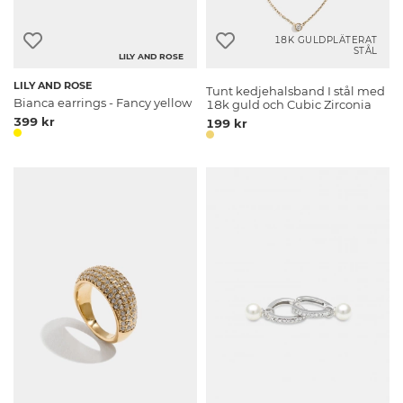
18K GULDPLÄTERAT
STÅL
LILY AND ROSE
LILY AND ROSE
Tunt kedjehalsband I stål med
Bianca earrings - Fancy yellow
18k guld och Cubic Zirconia
399 kr
199 kr