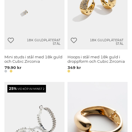
18K GULDPLÄTERAT
18K GULDPLÄTERAT
STÅL
STÅL
Mini studs i stål med 18k guld
Hoops i stål med 18k guld i
och Cubic Zirconia
droppform och Cubic Zirconia
79.90 kr
349 kr
25%
VID KÖP AV MINST 2