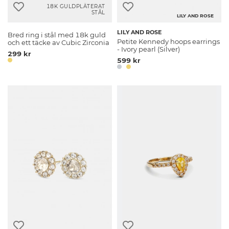
18K GULDPLÄTERAT
STÅL
LILY AND ROSE
LILY AND ROSE
Bred ring i stål med 18k guld
Petite Kennedy hoops earrings
och ett täcke av Cubic Zirconia
- Ivory pearl (Silver)
299 kr
599 kr