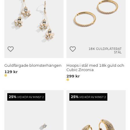
18K GULDPLÄTERAT
STÅL
Guldfärgade blomsterhängen
Hoops i stål med 18k guld och
Cubic Zirconia
129 kr
299 kr
25%
25%
VID KÖP AV MINST 2
VID KÖP AV MINST 2