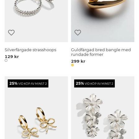
Silverfärgade strasshoops
Guldfärgad bred bangle med
rundade former
129 kr
299 kr
25%
25%
VID KÖP AV MINST 2
VID KÖP AV MINST 2