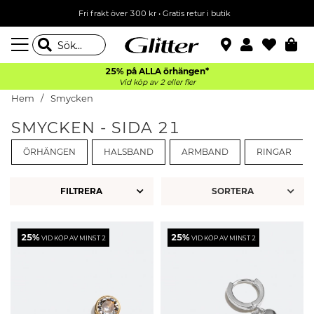
Fri frakt över 300 kr
•
Gratis retur i butik
25% på ALLA
örhängen*
Vid köp av 2 eller fler
Hem
Smycken
SMYCKEN - SIDA 21
ÖRHÄNGEN
HALSBAND
ARMBAND
RINGAR
FILTRERA
25%
25%
VID KÖP AV MINST 2
VID KÖP AV MINST 2