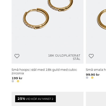
18K GULDPLÄTERAT
STÅL
Små hoops i stål med 18k guld med cubic
Små smala ho
zirconia
99.90 kr
199 kr
25%
VID KÖP AV MINST 2