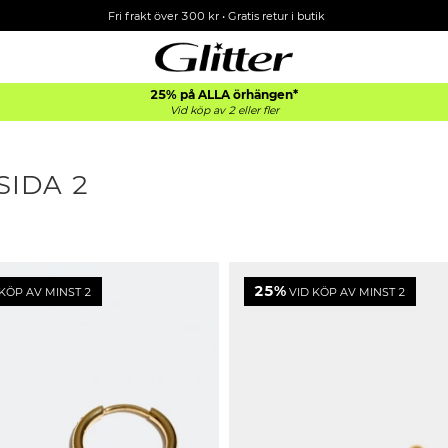
Fri frakt över 300 kr
•
Gratis retur i butik
25% på ALLA
örhängen*
Vid köp av 2 eller fler
SIDA 2
25%
KÖP AV MINST 2
VID KÖP AV MINST 2