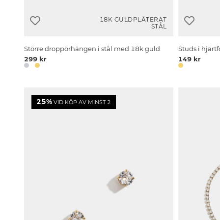
18K GULDPLÄTERAT
STÅL
Större droppörhängen i stål med 18k guld
Studs i hjärt
299 kr
149 kr
25%
VID KÖP AV MINST 2