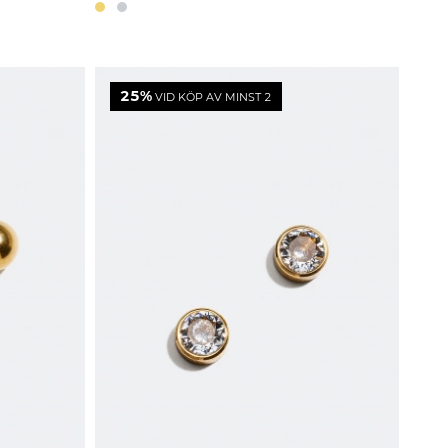
25%
VID KÖP AV MINST 2