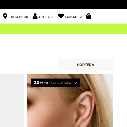
HITTA BUTIK
LOGGA IN
FAVORITER
25%
VID KÖP AV MINST 2