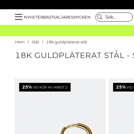
NYHETER
BÄSTSÄLJARE
SMYCKEN
Hem
Stål
18k guldpläterat stål
18K GULDPLÄTERAT STÅL - 
25%
25%
VID KÖP AV MINST 2
VID 