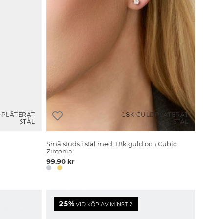
DPLÄTERAT
18K GULDPLÄTERAT
STÅL
STÅL
Små studs i stål med 18k guld och Cubic
Zirconia
99.90 kr
25%
VID KÖP AV MINST 2