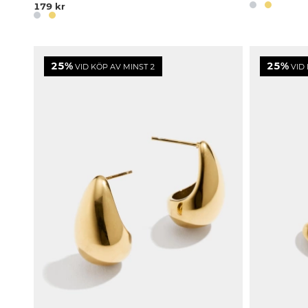
179 kr
25%
25%
VID KÖP AV MINST 2
VID 