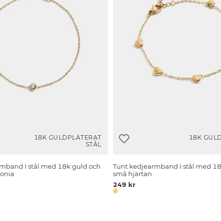
18K GULDPLÄTERAT
18K GUL
STÅL
mband I stål med 18k guld och
Tunt kedjearmband I stål med 18
conia
små hjärtan
249 kr