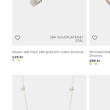
18K GULDPLÄTERAT
STÅL
Studs i stål med 18k guld och Cubic Zirconia
Tennisarmban
Zirconia
129 kr
299 kr