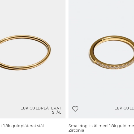
18K GULDPLÄTERAT
18K GUL
STÅL
i 18k guldpläterat stål
Smal ring i stål med 18k guld m
Zirconia