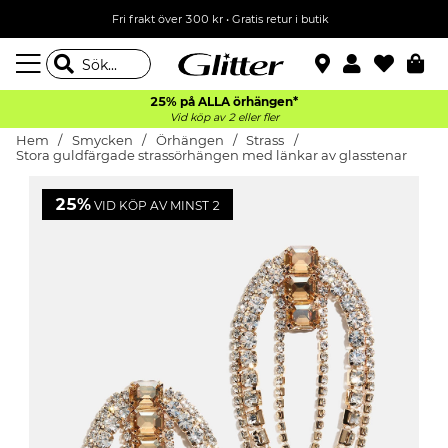
Fri frakt över 300 kr
•
Gratis retur i butik
25% på ALLA
örhängen*
Vid köp av 2 eller fler
Hem
Smycken
Örhängen
Strass
Stora guldfärgade strassörhängen med länkar av glasstenar
25%
VID KÖP AV MINST 2