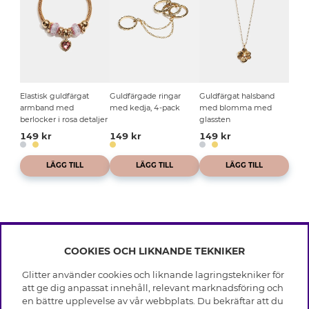
Elastisk guldfärgat
Guldfärgade ringar
Guldfärgat halsband
armband med
med kedja, 4-pack
med blomma med
berlocker i rosa detaljer
glassten
149 kr
149 kr
149 kr
LÄGG TILL
LÄGG TILL
LÄGG TILL
COOKIES OCH LIKNANDE TEKNIKER
INFO
Glitter använder cookies och liknande lagringstekniker för
Leverans
att ge dig anpassat innehåll, relevant marknadsföring och
OM GLITTER
Villkor
en bättre upplevelse av vår webbplats. Du bekräftar att du