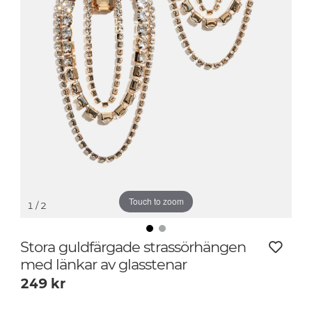
Touch to zoom
1
/ 2
Stora guldfärgade strassörhängen
med länkar av glasstenar
249
kr