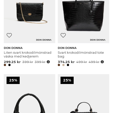
DON DONNA
DON DONNA
DON DONNA
DON DONNA
Liten svart krokodilmönstrad
Svart krokodilmönstrad tote
väska med kedjerem
bag
299.25 kr
399 kr
399 kr
374.25 kr
499 kr
499 kr
25%
25%