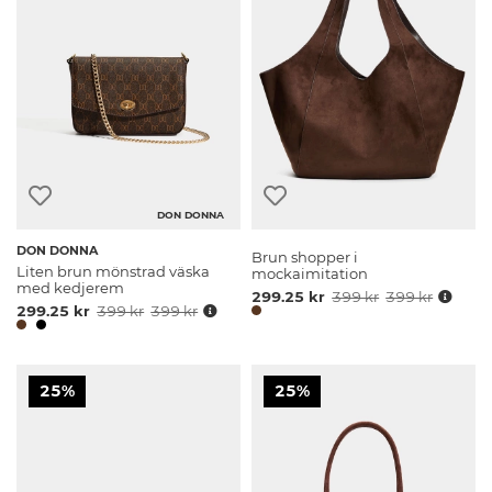
DON DONNA
DON DONNA
Brun shopper i
Liten brun mönstrad väska
mockaimitation
med kedjerem
299.25 kr
399 kr
399 kr
299.25 kr
399 kr
399 kr
25%
25%