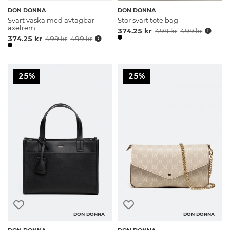
DON DONNA
DON DONNA
Svart väska med avtagbar
Stor svart tote bag
axelrem
374.25 kr
499 kr
499 kr
374.25 kr
499 kr
499 kr
25%
25%
DON DONNA
DON DONNA