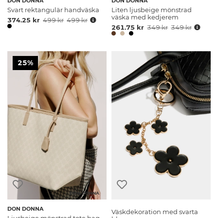
DON DONNA
DON DONNA
Svart rektangulär handväska
Liten ljusbeige mönstrad
väska med kedjerem
374.25 kr
499 kr
499 kr
261.75 kr
349 kr
349 kr
25%
DON DONNA
DON DONNA
Väskdekoration med svarta