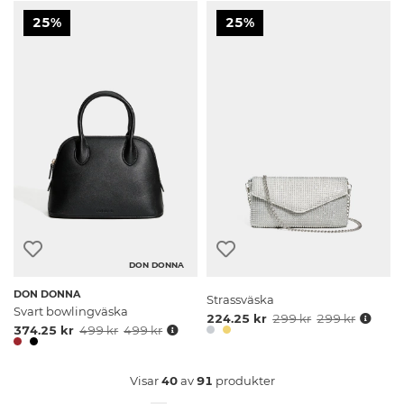
25%
25%
DON DONNA
DON DONNA
Strassväska
Svart bowlingväska
224.25 kr
299 kr
299 kr
374.25 kr
499 kr
499 kr
Visar
40
av
91
produkter