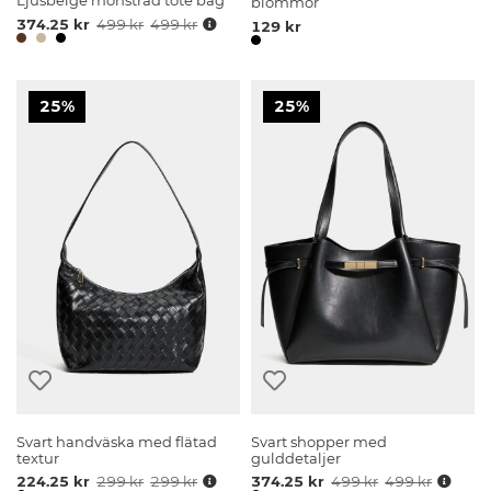
Ljusbeige mönstrad tote bag
blommor
374.25 kr
499 kr
499 kr
129 kr
25%
25%
Svart handväska med flätad
Svart shopper med
textur
gulddetaljer
224.25 kr
299 kr
299 kr
374.25 kr
499 kr
499 kr