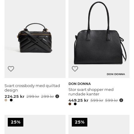
DON DONNA
DON DONNA
Svart crossbody med quiltad
Stor svart shopper med
design
rundade kanter
224.25 kr
299 kr
299 kr
449.25 kr
599 kr
599 kr
25%
25%