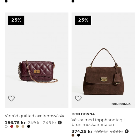
25%
25%
DON DONNA
DON DONNA
Vinröd quiltad axelremsväska
Väska med topphandtag i
186.75 kr
249 kr
249 kr
brun mockaimitaion
374.25 kr
499 kr
499 kr