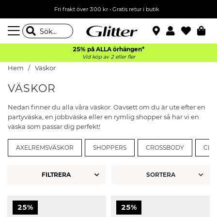
Fri frakt över 300 kr
•
Gratis retur i butik
25% på ALLA
örhängen*
Vid köp av 2 eller fler
Hem
Väskor
VÄSKOR
Nedan finner du alla våra väskor. Oavsett om du är ute efter en
partyväska, en jobbväska eller en rymlig shopper så har vi en
väska som passar dig perfekt!
AXELREMSVÄSKOR
SHOPPERS
CROSSBODY
CLU
FILTRERA
25%
25%