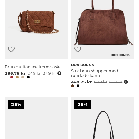
DON DONNA
DON DONNA
Brun quiltad axelremsväska
Stor brun shopper med
186.75 kr
249 kr
249 kr
rundade kanter
449.25 kr
599 kr
599 kr
25%
25%