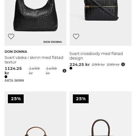
DON DONNA
DON DONNA
Svart crossbody med flätad
Svart väska i skinn med flätad
design
textur
224.25 kr
299 kr
299 kr
1124.25
1499
1499
kr
kr
kr
ÄKTA SKINN
25%
25%