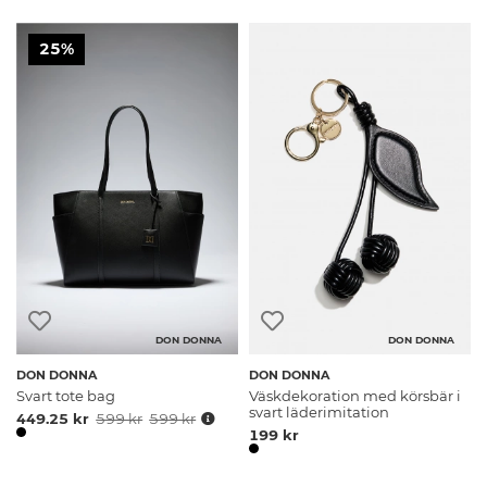
25%
DON DONNA
DON DONNA
DON DONNA
DON DONNA
Svart tote bag
Väskdekoration med körsbär i
svart läderimitation
449.25 kr
599 kr
599 kr
199 kr