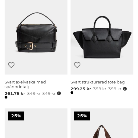
Svart axelväska med
Svart strukturerad tote bag
spänndetalj
299.25 kr
399 kr
399 kr
261.75 kr
349 kr
349 kr
25%
25%