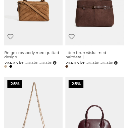
Beige crossbody med quiltad
Liten brun väska med
design
bältdetalj
224.25 kr
299 kr
299 kr
224.25 kr
299 kr
299 kr
25%
25%