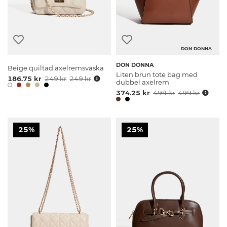
DON DONNA
DON DONNA
Beige quiltad axelremsväska
Liten brun tote bag med
186.75 kr
249 kr
249 kr
dubbel axelrem
374.25 kr
499 kr
499 kr
25%
25%