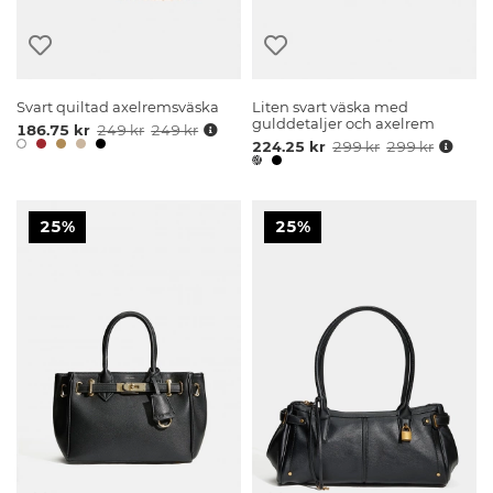
Svart quiltad axelremsväska
Liten svart väska med
gulddetaljer och axelrem
186.75 kr
249 kr
249 kr
224.25 kr
299 kr
299 kr
25%
25%