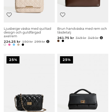
Ljusbeige väska med quiltad
Brun handväska med rem och
design och guldfärgad
låsdetalj
axelrem
261.75 kr
349 kr
349 kr
224.25 kr
150 kr
299 kr
25%
25%