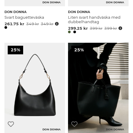
DON DONNA
DON DONNA
DON DONNA
DON DONNA
Svart baguetteväska
Liten svart handväska med
dubbelhandtag
261.75 kr
349 kr
349 kr
299.25 kr
399 kr
399 kr
25%
25%
DON DONNA
DON DONNA