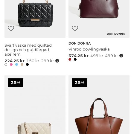
DON DONNA
DON DONNA
Svart väska med quiltad
Vinröd bowlingväska
design och guldfärgad
axelrem
374.25 kr
499 kr
499 kr
224.25 kr
150 kr
299 kr
25%
25%