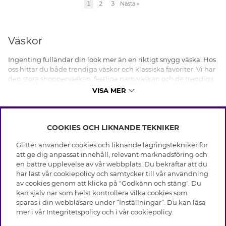
1
2
3
Nästa
»
Väskor
Ingenting fulländar din look mer än en riktigt snygg väska. Hos
oss hittar du både trendiga väskor och klassiska favoriter. Vi har
den stora shopperväskan, festliga partyväskan och de trendiga
axelremsväskorna - så att du kan hitta väskan som matchar ditt
VISA MER
behov.
När det gäller mode och funktionalitet spelar väskor en central
roll. Från den praktiska crossbody-väskan till den eleganta
COOKIES OCH LIKNANDE TEKNIKER
INFO
clutchbagen, finns det en väska för varje tillfälle, stil och behov.
Glitter använder cookies och liknande lagringstekniker för
Hos Glitter kan du utforska världen av damväskor, med fokus på
Leverans
att ge dig anpassat innehåll, relevant marknadsföring och
olika stilar, färger och storlekar som passar just dig.
OM GLITTER
Villkor
en bättre upplevelse av vår webbplats. Du bekräftar att du
Integritetspolicy
Väska dam
har läst vår cookiepolicy och samtycker till vår användning
Black Friday
Cookies
av cookies genom att klicka på "Godkänn och stäng". Du
HJÄLP
Våra butiker
Bland damväskor finns det en mängd olika stilar att välja
kan själv när som helst kontrollera vilka cookies som
Medlemsvillkor
mellan. En svart väska är en tidlös klassiker som passar till allt,
Varumärken
sparas i din webbläsare under ”Inställningar”. Du kan läsa
Vanliga frågor
Jobba hos Glitter
medan en vit väska kan lyfta en sommaroutfit till nya höjder.
Företagshistoria
mer i vår
Integritetspolicy
och i vår
cookiepolicy
.
Kundservice
För de som föredrar något mer färgglatt, är en grön väska ett
Återkallelse
Hållbarhet
utmärkt sätt att tillföra en pop av färg till din garderob.