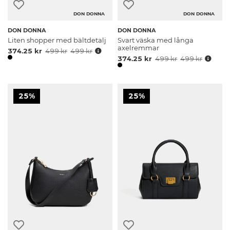
DON DONNA
DON DONNA
DON DONNA
DON DONNA
Liten shopper med bältdetalj
Svart väska med långa
axelremmar
374.25 kr
499 kr
499 kr
374.25 kr
499 kr
499 kr
25%
25%