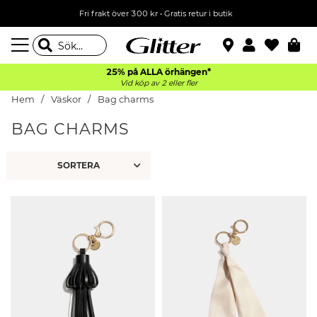
Fri frakt över 300 kr
•
Gratis retur i butik
25% på ALLA
örhängen*
Vid köp av 2 eller fler
Hem
Väskor
Bag charms
BAG CHARMS