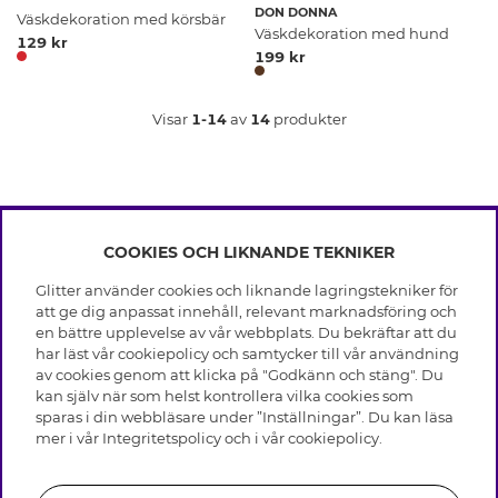
DON DONNA
Väskdekoration med körsbär
Väskdekoration med hund
129 kr
199 kr
Visar
1-14
av
14
produkter
COOKIES OCH LIKNANDE TEKNIKER
INFO
Glitter använder cookies och liknande lagringstekniker för
Leverans
att ge dig anpassat innehåll, relevant marknadsföring och
OM GLITTER
Villkor
en bättre upplevelse av vår webbplats. Du bekräftar att du
Integritetspolicy
har läst vår cookiepolicy och samtycker till vår användning
Black Friday
Cookies
av cookies genom att klicka på "Godkänn och stäng". Du
HJÄLP
Våra butiker
kan själv när som helst kontrollera vilka cookies som
Medlemsvillkor
Varumärken
sparas i din webbläsare under ”Inställningar”. Du kan läsa
Vanliga frågor
Jobba hos Glitter
Företagshistoria
mer i vår
Integritetspolicy
och i vår
cookiepolicy
.
Kundservice
Återkallelse
Hållbarhet
Retur & Ångra Köp
Presentkortssaldo
Visselblåsning
Skötselråd äkta silver