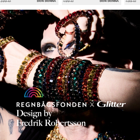
399 kr
DON DONNA
499 kr
DON DONNA
499 kr