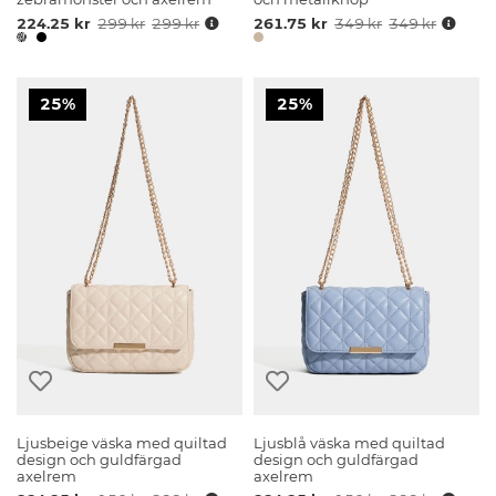
224.25 kr
299 kr
299 kr
261.75 kr
349 kr
349 kr
25%
25%
Ljusbeige väska med quiltad
Ljusblå väska med quiltad
design och guldfärgad
design och guldfärgad
axelrem
axelrem