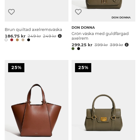
DON DONNA
DON DONNA
Brun quiltad axelremsväska
Grön väska med guldfärgad
186.75 kr
249 kr
249 kr
axelrem
299.25 kr
399 kr
399 kr
25%
25%