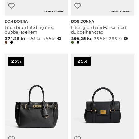
DON DONNA
DON DONNA
DON DONNA
DON DONNA
Liten brun tote bag med
Liten grön handväska med
dubbel axelrem
dubbelhandtag
374.25 kr
499 kr
499 kr
299.25 kr
399 kr
399 kr
25%
25%