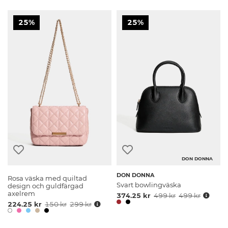
25%
25%
DON DONNA
DON DONNA
Rosa väska med quiltad
Svart bowlingväska
design och guldfärgad
axelrem
374.25 kr
499 kr
499 kr
224.25 kr
150 kr
299 kr