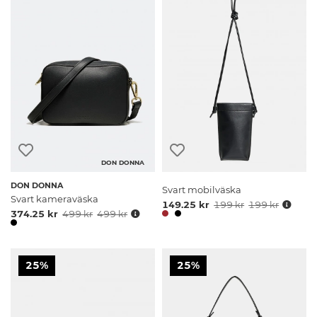
DON DONNA
DON DONNA
Svart mobilväska
Svart kameraväska
149.25 kr
199 kr
199 kr
374.25 kr
499 kr
499 kr
25%
25%