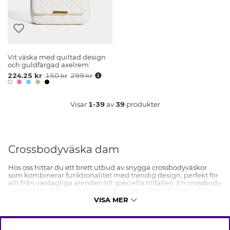
Vit väska med quiltad design
och guldfärgad axelrem
224.25 kr
150 kr
299 kr
Visar
1-39
av
39
produkter
Crossbodyväska dam
Hos oss hittar du ett brett utbud av snygga crossbodyväskor
som kombinerar funktionalitet med trendig design, perfekt för
allt från vardagliga ärenden till speciella tillfällen. En crossbody
väska är känd för sin bekvämlighet och mångsidighet, vilket
gör den till ett praktiskt tillbehör i varje garderob. I stället för att
VISA MER
hängas över axeln, så går crossbodyväskan tvärs över kroppen,
och sitter därför säkert på plats. Med justerbara och ofta
avtagbara band, ger en crossbody väska dig friheten att bära
dina viktigaste tillhörigheter på ett bekvämt sätt, samtidigt