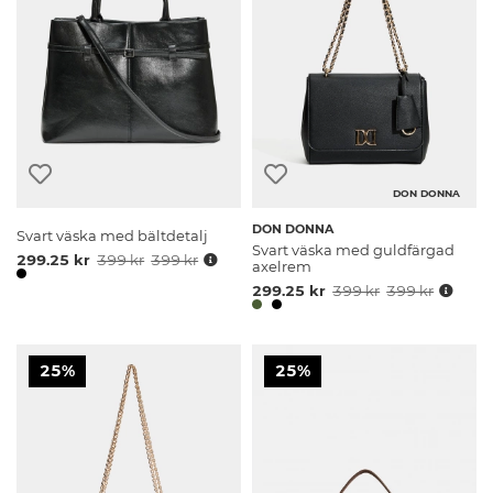
DON DONNA
DON DONNA
Svart väska med bältdetalj
Svart väska med guldfärgad
299.25 kr
399 kr
399 kr
axelrem
299.25 kr
399 kr
399 kr
25%
25%