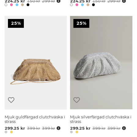
224.25 kr
150 kr
299 kr
224.25 kr
150 kr
299 kr
25%
25%
Mjuk guldfärgad clutchväska i
Mjuk silverfärgad clutchväska i
strass
strass
299.25 kr
399 kr
399 kr
299.25 kr
399 kr
399 kr