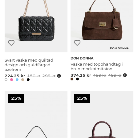
DON DONNA
DON DONNA
Svart väska med quiltad
Väska med topphandtag i
design och guldfärgad
brun mockaimitaion
axelrem
374.25 kr
499 kr
499 kr
224.25 kr
150 kr
299 kr
25%
25%