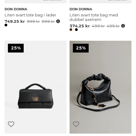
DON DONNA
DON DONNA
Liten svart tote bag i läder
Liten svart tote bag med
dubbel axelrem
749.25 kr
999 kr
999 kr
374.25 kr
499 kr
499 kr
25%
25%