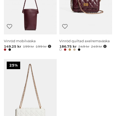
Vinröd mobilväska
Vinröd quiltad axelremsväska
149.25 kr
199 kr
199 kr
186.75 kr
249 kr
249 kr
25%