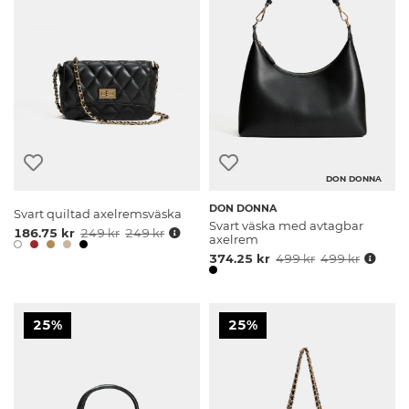
DON DONNA
DON DONNA
Svart quiltad axelremsväska
Svart väska med avtagbar
186.75 kr
249 kr
249 kr
axelrem
374.25 kr
499 kr
499 kr
25%
25%