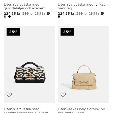
Liten svart väska med
Liten svart väska med rynkat
gulddetaljer och axelrem
handtag
224.25 kr
299 kr
299 kr
224.25 kr
299 kr
299 kr
25%
25%
Liten svart väska med
Liten väska i beige ormskinn
zebramönster och axelrem
och metallknop