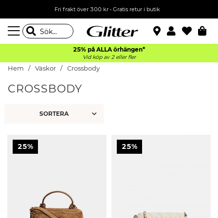
Fri frakt över 300 kr
•
Gratis retur i butik
25% på ALLA
örhängen*
Vid köp av 2 eller fler
Hem
Väskor
Crossbody
CROSSBODY
25%
25%