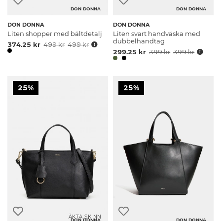
DON DONNA
DON DONNA
DON DONNA
DON DONNA
Liten shopper med bältdetalj
Liten svart handväska med
dubbelhandtag
374.25 kr
499 kr
499 kr
299.25 kr
399 kr
399 kr
25%
25%
ÄKTA SKINN
DON DONNA
DON DONNA