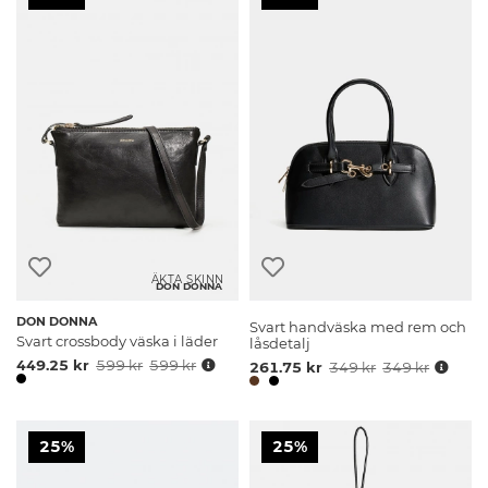
ÄKTA SKINN
DON DONNA
DON DONNA
Svart handväska med rem och
Svart crossbody väska i läder
låsdetalj
449.25 kr
599 kr
599 kr
261.75 kr
349 kr
349 kr
25%
25%