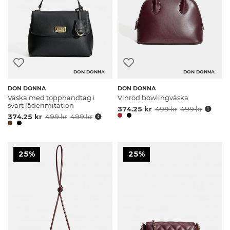
DON DONNA
DON DONNA
DON DONNA
DON DONNA
Väska med topphandtag i
Vinröd bowlingväska
svart läderimitation
374.25 kr
499 kr
499 kr
374.25 kr
499 kr
499 kr
25%
25%