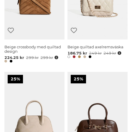
Beige crossbody med quiltad
Beige quiltad axelremsväska
design
186.75 kr
249 kr
249 kr
224.25 kr
299 kr
299 kr
25%
25%