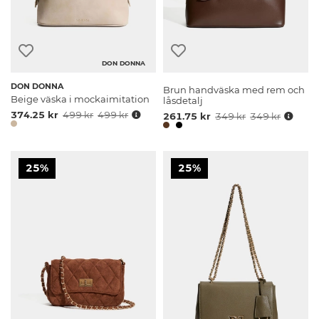
DON DONNA
DON DONNA
Brun handväska med rem och
Beige väska i mockaimitation
låsdetalj
374.25 kr
499 kr
499 kr
261.75 kr
349 kr
349 kr
25%
25%