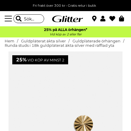
Fri frakt över 300 kr
•
Gratis retur i butik
25% på ALLA
örhängen*
Vid köp av 2 eller fler
Hem
Guldpläterat äkta silver
Guldpläterade örhängen
Runda studs i 18k guldpläterat äkta silver med räfflad yta
25%
VID KÖP AV MINST 2