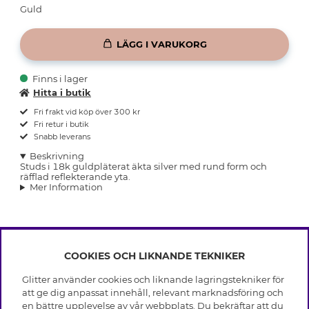
Guld
LÄGG I VARUKORG
Finns i lager
Hitta i butik
Fri frakt vid köp över 300 kr
Fri retur i butik
Snabb leverans
Beskrivning
Studs i 18k guldpläterat äkta silver med rund form och
räfflad reflekterande yta.
Mer Information
COOKIES OCH LIKNANDE TEKNIKER
INFO
Glitter använder cookies och liknande lagringstekniker för
Leverans
att ge dig anpassat innehåll, relevant marknadsföring och
OM GLITTER
Villkor
en bättre upplevelse av vår webbplats. Du bekräftar att du