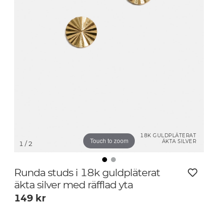
18K GULDPLÄTERAT
Touch to zoom
ÄKTA SILVER
1
/ 2
Runda studs i 18k guldpläterat
äkta silver med räfflad yta
149
kr