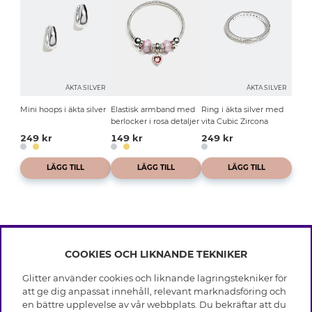
ÄKTA SILVER
ÄKTA SILVER
Mini hoops i äkta silver
Elastisk armband med
Ring i äkta silver med
berlocker i rosa detaljer
vita Cubic Zircona
249 kr
149 kr
249 kr
LÄGG TILL
LÄGG TILL
LÄGG TILL
COOKIES OCH LIKNANDE TEKNIKER
INFO
Glitter använder cookies och liknande lagringstekniker för
Leverans
att ge dig anpassat innehåll, relevant marknadsföring och
OM GLITTER
Villkor
en bättre upplevelse av vår webbplats. Du bekräftar att du