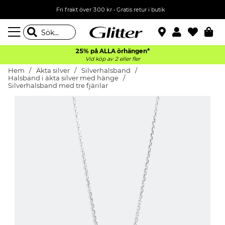
Fri frakt över 300 kr
•
Gratis retur i butik
25% på ALLA
örhängen*
Vid köp av 2 eller fler
Hem
Äkta silver
Silverhalsband
Halsband i äkta silver med hänge
Silverhalsband med tre fjärilar