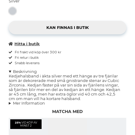
Silver
Hitta i butik
Fri frakt vid köp över 300 kr
Fri retur i butik
Snabb leverans
Beskrivning
Kedjehalsband i äkta silver med ett hänge av tre fjärilar
som är dekorerade med små gnistrande stenar av Cubic
Zirconia.. Kedjan fäster på var sin sida av fjärilens vingar,
så fjärilen blir mer en del av kedjan än ett hänge. Kedjan
är 45 cm lång, men har extra öglor vid 40 cm och 42,5
cm om man vill ha kortare halsband.
Mer Information
MATCHA MED
25%
VID KÖP AV
MINST 2