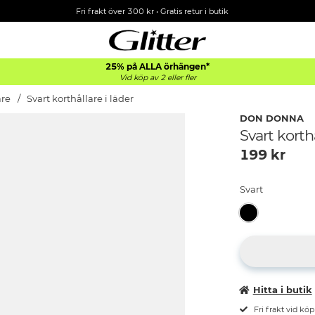
Fri frakt över 300 kr
•
Gratis retur i butik
25% på ALLA
örhängen*
Vid köp av 2 eller fler
are
Svart korthållare i läder
DON DONNA
Svart korthå
199
kr
Svart
Hitta i butik
Fri frakt vid kö