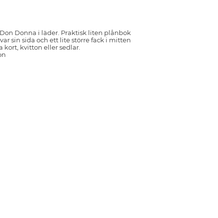
 Don Donna i läder. Praktisk liten plånbok
ar sin sida och ett lite större fack i mitten
 kort, kvitton eller sedlar.
on