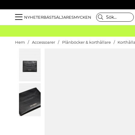
NYHETER
BÄSTSÄLJARE
SMYCKEN
Hem
Accessoarer
Plånböcker & korthållare
Korthåll