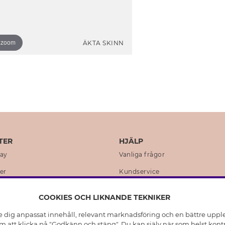
o zoom
ÄKTA SKINN
TER
HJÄLP
day
Vanliga frågor
er
Kundservice
en
Retur & Ångra Köp
COOKIES OCH LIKNANDE TEKNIKER
istoria
Skötselråd äkta silver
e dig anpassat innehåll, relevant marknadsföring och en bättre upplev
t
Skötselråd skinnhandskar
 att klicka på "Godkänn och stäng". Du kan själv när som helst kontr