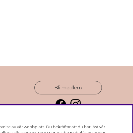
Bli medlem
else av vår webbplats. Du bekräftar att du har läst vår
ollera vilka cookies som sparas i din webbläsare under