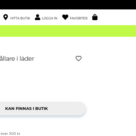
HITTA BUTIK
LOGGA IN
FAVORITER
llare i läder
p över 300 kr