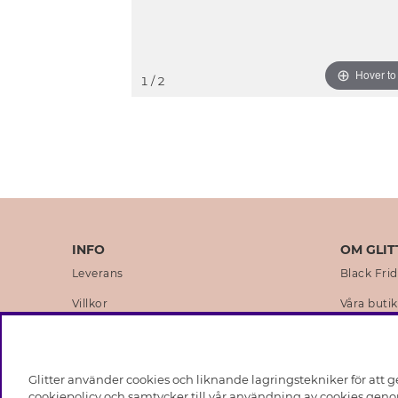
Hover t
1
/ 2
INFO
OM GLIT
Leverans
Black Fri
Villkor
Våra butik
Integritetspolicy
Varumärk
Cookies
Företagsh
Glitter använder cookies och liknande lagringstekniker för att g
Medlemsvillkor
Hållbarhe
cookiepolicy och samtycker till vår användning av cookies genom