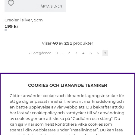
ÄKTA SILVER
Creoler i silver, 5cm
199 kr
Visar
40
av
251
produkter
«
Föregående
1
..
2
3
4
5
6
7
COOKIES OCH LIKNANDE TEKNIKER
INFO
Glitter använder cookies och liknande lagringstekniker för
Leverans
att ge dig anpassat innehåll, relevant marknadsföring och
OM GLITTER
Villkor
en bättre upplevelse av vår webbplats. Du bekräftar att du
Integritetspolicy
har läst vår cookiepolicy och samtycker till vår användning
Black Friday
Cookies
av cookies genom att klicka på "Godkänn och stäng". Du
HJÄLP
Våra butiker
kan själv när som helst kontrollera vilka cookies som
Medlemsvillkor
Varumärken
sparas i din webbläsare under ”Inställningar”. Du kan läsa
Vanliga frågor
Jobba hos Glitter
Företagshistoria