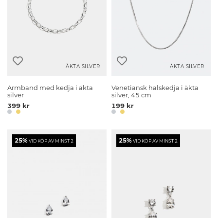
ÄKTA SILVER
ÄKTA SILVER
Armband med kedja i äkta
Venetiansk halskedja i äkta
silver
silver, 45 cm
399 kr
199 kr
25%
25%
VID KÖP AV MINST 2
VID KÖP AV MINST 2