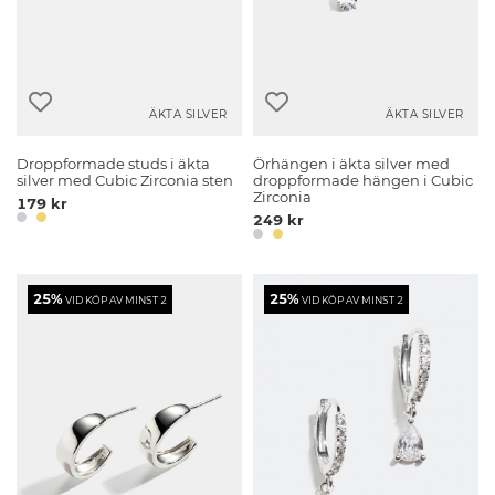
ÄKTA SILVER
ÄKTA SILVER
Droppformade studs i äkta
Örhängen i äkta silver med
silver med Cubic Zirconia sten
droppformade hängen i Cubic
Zirconia
179 kr
249 kr
25%
25%
VID KÖP AV MINST 2
VID KÖP AV MINST 2