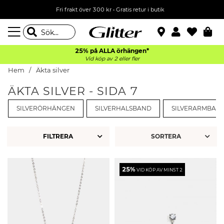
Fri frakt över 300 kr
•
Gratis retur i butik
25% på ALLA
örhängen*
Vid köp av 2 eller fler
Hem
Äkta silver
ÄKTA SILVER - SIDA 7
SILVERÖRHÄNGEN
SILVERHALSBAND
SILVERARMBAN
FILTRERA
25%
VID KÖP AV MINST 2