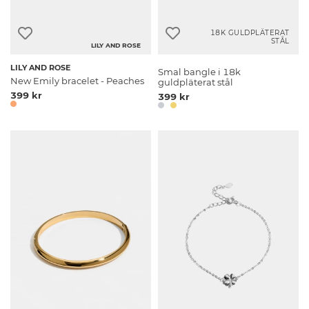
18K GULDPLÄTERAT
STÅL
LILY AND ROSE
LILY AND ROSE
Smal bangle i 18k
New Emily bracelet - Peaches
guldpläterat stål
399 kr
399 kr