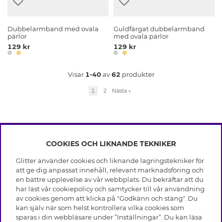
Dubbelarmband med ovala
Guldfärgat dubbelarmband
pärlor
med ovala pärlor
129 kr
129 kr
Visar
1-40
av
62
produkter
1
2
Nästa
»
COOKIES OCH LIKNANDE TEKNIKER
INFO
Glitter använder cookies och liknande lagringstekniker för
Leverans
att ge dig anpassat innehåll, relevant marknadsföring och
OM GLITTER
Villkor
en bättre upplevelse av vår webbplats. Du bekräftar att du
Integritetspolicy
har läst vår cookiepolicy och samtycker till vår användning
Black Friday
Cookies
av cookies genom att klicka på "Godkänn och stäng". Du
HJÄLP
Våra butiker
kan själv när som helst kontrollera vilka cookies som
Medlemsvillkor
Varumärken
sparas i din webbläsare under ”Inställningar”. Du kan läsa
Vanliga frågor
Jobba hos Glitter