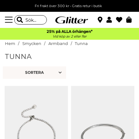
Fri frakt över 300 kr
•
Gratis retur i butik
25% på ALLA
örhängen*
Vid köp av 2 eller fler
Hem
Smycken
Armband
Tunna
TUNNA