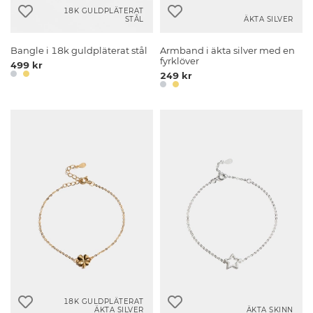
18K GULDPLÄTERAT
STÅL
ÄKTA SILVER
Bangle i 18k guldpläterat stål
Armband i äkta silver med en
fyrklöver
499 kr
249 kr
18K GULDPLÄTERAT
ÄKTA SILVER
ÄKTA SKINN