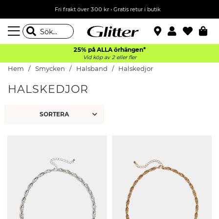
Fri frakt över 300 kr
•
Gratis retur i butik
25% på ALLA
örhängen*
Vid köp av 2 eller fler
Hem
Smycken
Halsband
Halskedjor
HALSKEDJOR