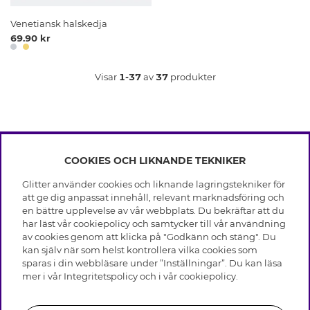
Venetiansk halskedja
69.90 kr
Visar
1-37
av
37
produkter
COOKIES OCH LIKNANDE TEKNIKER
INFO
Glitter använder cookies och liknande lagringstekniker för
Leverans
att ge dig anpassat innehåll, relevant marknadsföring och
OM GLITTER
Villkor
en bättre upplevelse av vår webbplats. Du bekräftar att du
Integritetspolicy
har läst vår cookiepolicy och samtycker till vår användning
Black Friday
Cookies
av cookies genom att klicka på "Godkänn och stäng". Du
HJÄLP
Våra butiker
kan själv när som helst kontrollera vilka cookies som
Medlemsvillkor
Varumärken
sparas i din webbläsare under ”Inställningar”. Du kan läsa
Vanliga frågor
Jobba hos Glitter
Företagshistoria
mer i vår
Integritetspolicy
och i vår
cookiepolicy
.
Kundservice
Återkallelse
Hållbarhet
Retur & Ångra Köp
Presentkortssaldo
Visselblåsning