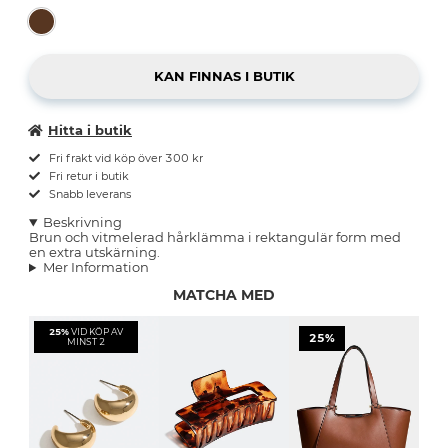
Hitta i butik
Fri frakt vid köp över 300 kr
Fri retur i butik
Snabb leverans
Beskrivning
Brun och vitmelerad hårklämma i rektangulär form med
en extra utskärning.
Mer Information
MATCHA MED
25%
VID KÖP AV
25%
MINST 2