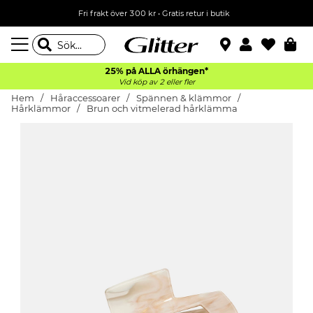
Fri frakt över 300 kr
•
Gratis retur i butik
25% på ALLA
örhängen*
Vid köp av 2 eller fler
Hem
Håraccessoarer
Spännen & klämmor
Hårklämmor
Brun och vitmelerad hårklämma