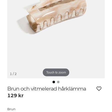
Touch to zoom
1
/ 2
Brun och vitmelerad hårklämma
129
kr
Brun