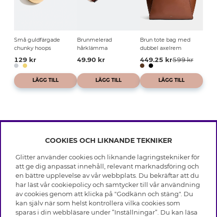
Små guldfärgade
Brunmelerad
Brun tote bag med
chunky hoops
hårklämma
dubbel axelrem
129 kr
49.90 kr
449.25 kr
599 kr
LÄGG TILL
LÄGG TILL
LÄGG TILL
COOKIES OCH LIKNANDE TEKNIKER
INFO
Glitter använder cookies och liknande lagringstekniker för
Leverans
att ge dig anpassat innehåll, relevant marknadsföring och
OM GLITTER
Villkor
en bättre upplevelse av vår webbplats. Du bekräftar att du
Integritetspolicy
har läst vår cookiepolicy och samtycker till vår användning
Black Friday
Cookies
av cookies genom att klicka på "Godkänn och stäng". Du
HJÄLP
Våra butiker
kan själv när som helst kontrollera vilka cookies som
Medlemsvillkor
Varumärken
sparas i din webbläsare under ”Inställningar”. Du kan läsa
Vanliga frågor
Jobba hos Glitter