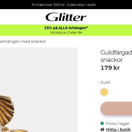
Fri frakt över 300 kr
•
Gratis retur i butik
25% på ALLA
örhängen*
Vid köp av 2 eller fler
psörhängen med snäckor
Guldfärga
snäckor
179
kr
Guld
Finns i lager
Hitta i butik