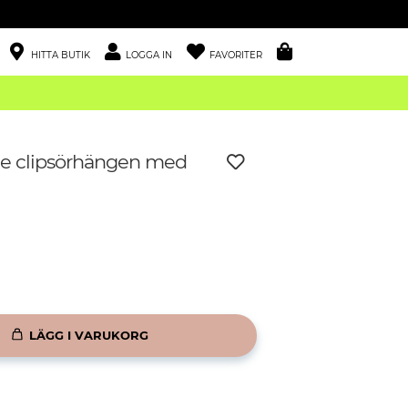
HITTA BUTIK
LOGGA IN
FAVORITER
de clipsörhängen med
LÄGG I VARUKORG