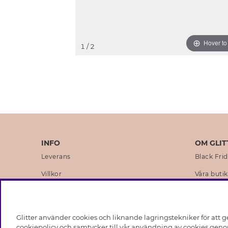
Hover t
1
/ 2
INFO
OM GLIT
Leverans
Black Fri
Villkor
Våra butik
Integritetspolicy
Varumärk
Cookies
Företagsh
Glitter använder cookies och liknande lagringstekniker för att g
Medlemsvillkor
Hållbarhe
cookiepolicy och samtycker till vår användning av cookies genom