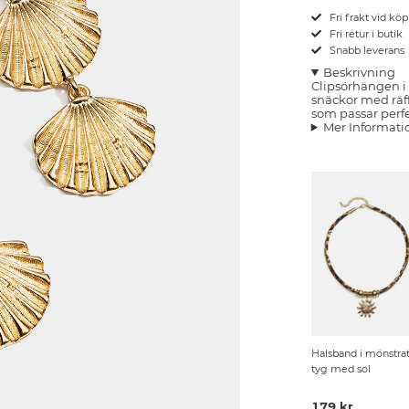
Fri frakt vid kö
Fri retur i butik
Snabb leverans
Beskrivning
Clipsörhängen i
snäckor med räf
som passar perfe
Mer Informati
Halsband i mönstra
tyg med sol
179 kr