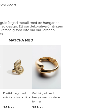
p över 300 kr
 guldfärgad metall med tre hängande
flad design. Ett par dekorativa örhängen
kt för dig som inte har hål i öronen.
on
MATCHA MED
t
Elastisk ring med
Guldfärgad bred
snäcka och vita pärla
bangle med rundade
former
149 kr
299 kr