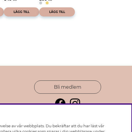
LÄGG TILL
LÄGG TILL
Bli medlem
else av vår webbplats. Du bekräftar att du har läst vår
ollera vilka cookies som sparas i din webbläsare under