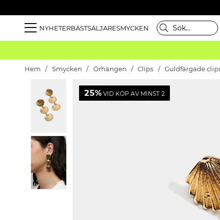
NYHETER
BÄSTSÄLJARE
SMYCKEN
Hem
Smycken
Örhängen
Clips
Guldfärgade cli
25%
VID KÖP AV MINST 2