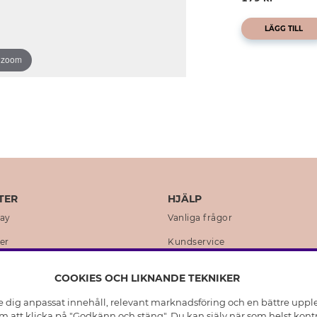
LÄGG TILL
o zoom
TER
HJÄLP
day
Vanliga frågor
er
Kundservice
en
Retur & Ångra Köp
COOKIES OCH LIKNANDE TEKNIKER
istoria
Skötselråd äkta silver
e dig anpassat innehåll, relevant marknadsföring och en bättre upplev
t
Skötselråd skinnhandskar
 att klicka på "Godkänn och stäng". Du kan själv när som helst kontr