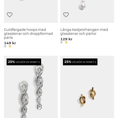
Guldfärgade hoops med
Långa kedjeörhängen med
glasstenar och droppformad
glasstenar och pärlor
pärla
129 kr
149 kr
25%
25%
VID KÖP AV MINST 2
VID KÖP AV MINST 2