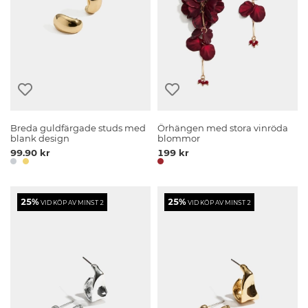
Breda guldfärgade studs med
Örhängen med stora vinröda
blank design
blommor
99.90 kr
199 kr
25%
25%
VID KÖP AV MINST 2
VID KÖP AV MINST 2