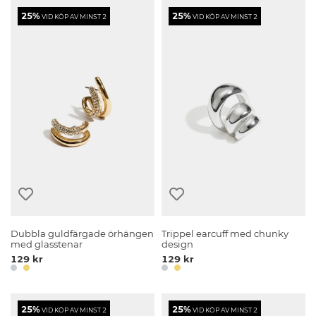
25%
25%
VID KÖP AV MINST 2
VID KÖP AV MINST 2
Dubbla guldfärgade örhängen
Trippel earcuff med chunky
med glasstenar
design
129 kr
129 kr
25%
25%
VID KÖP AV MINST 2
VID KÖP AV MINST 2