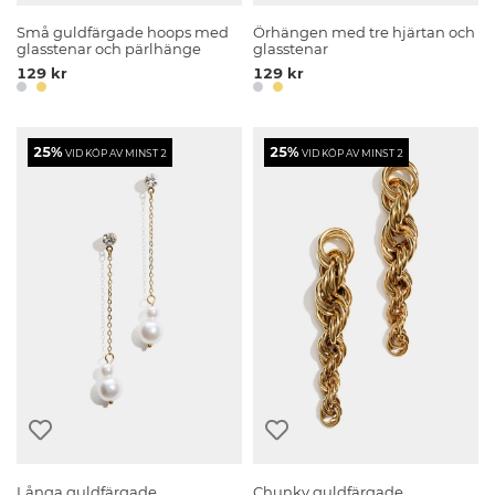
Små guldfärgade hoops med
Örhängen med tre hjärtan och
glasstenar och pärlhänge
glasstenar
129 kr
129 kr
25%
25%
VID KÖP AV MINST 2
VID KÖP AV MINST 2
Långa guldfärgade
Chunky guldfärgade