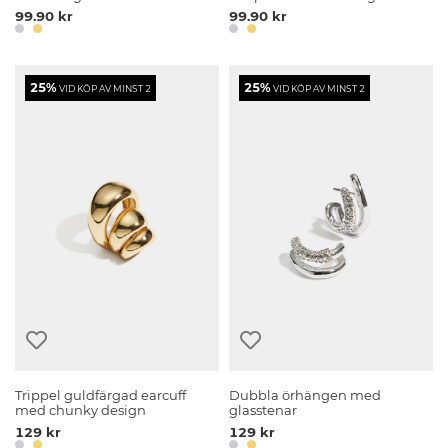
99.90 kr
99.90 kr
25%
25%
VID KÖP AV MINST 2
VID KÖP AV MINST 2
Trippel guldfärgad earcuff
Dubbla örhängen med
med chunky design
glasstenar
129 kr
129 kr