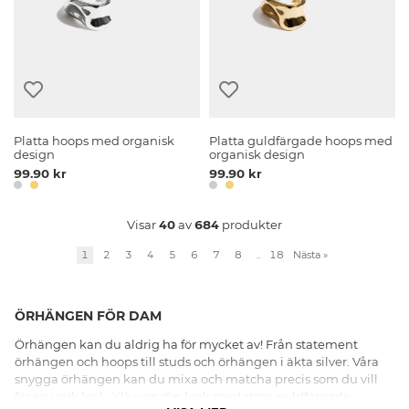
Platta hoops med organisk
Platta guldfärgade hoops med
design
organisk design
99.90 kr
99.90 kr
Visar
40
av
684
produkter
1
2
3
4
5
6
7
8
..
18
Nästa
»
ÖRHÄNGEN FÖR DAM
Örhängen kan du aldrig ha för mycket av! Från statement
örhängen och hoops till studs och örhängen i äkta silver. Våra
snygga örhängen kan du mixa och matcha precis som du vill
för en unik look. Klä upp din look med stora guldfärgade