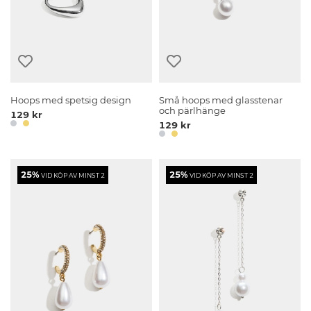
Hoops med spetsig design
Små hoops med glasstenar
och pärlhänge
129 kr
129 kr
25%
25%
VID KÖP AV MINST 2
VID KÖP AV MINST 2