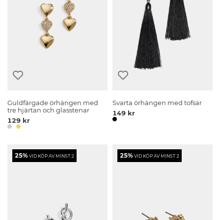
Guldfärgade örhängen med
Svarta örhängen med tofsar
tre hjärtan och glasstenar
149 kr
129 kr
25%
25%
VID KÖP AV MINST 2
VID KÖP AV MINST 2