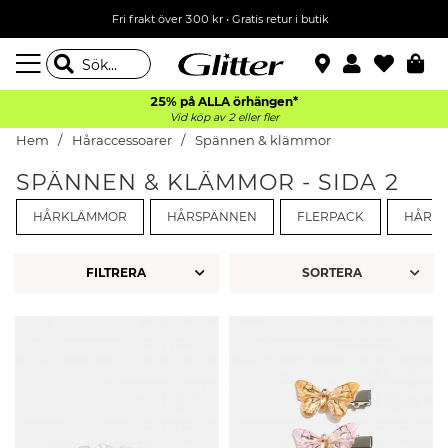
Fri frakt över 300 kr
•
Gratis retur i butik
25% på ALLA
örhängen*
Vid köp av 2 eller fler
Hem
Håraccessoarer
Spännen & klämmor
SPÄNNEN & KLÄMMOR - SIDA 2
HÅRKLÄMMOR
HÅRSPÄNNEN
FLERPACK
HÅRDE
FILTRERA