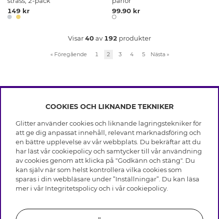
strass, 2-pack
pärlor
149 kr
99.90 kr
Visar
40
av
192
produkter
«
Föregående
1
2
3
4
5
Nästa
»
COOKIES OCH LIKNANDE TEKNIKER
INFO
Glitter använder cookies och liknande lagringstekniker för
Leverans
att ge dig anpassat innehåll, relevant marknadsföring och
OM GLITTER
Villkor
en bättre upplevelse av vår webbplats. Du bekräftar att du
Integritetspolicy
har läst vår cookiepolicy och samtycker till vår användning
Black Friday
Cookies
av cookies genom att klicka på "Godkänn och stäng". Du
HJÄLP
Våra butiker
kan själv när som helst kontrollera vilka cookies som
Medlemsvillkor
Varumärken
sparas i din webbläsare under ”Inställningar”. Du kan läsa
Vanliga frågor
Jobba hos Glitter
Företagshistoria
mer i vår
Integritetspolicy
och i vår
cookiepolicy
.
Kundservice
Återkallelse
Hållbarhet
Retur & Ångra Köp
Presentkortssaldo
Visselblåsning
Skötselråd äkta silver