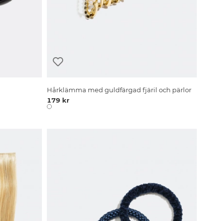
Hårklämma med guldfärgad fjäril och pärlor
179 kr