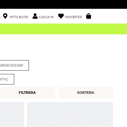
HITTA BUTIK
LOGGA IN
FAVORITER
ÅRSNODDAR
KTYG
FILTRERA