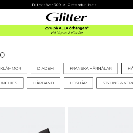
Fri frakt över 300 kr
•
Gratis retur i butik
25% på ALLA
örhängen*
Vid köp av 2 eller fler
10
 KLÄMMOR
DIADEM
FRANSKA HÅRNÅLAR
H
UNCHIES
HÅRBAND
LÖSHÅR
STYLING & VER