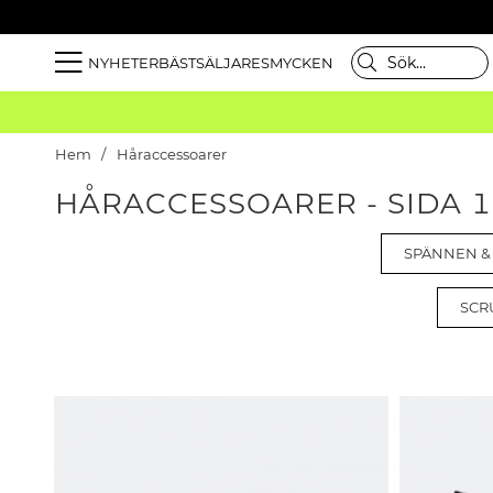
NYHETER
BÄSTSÄLJARE
SMYCKEN
Hem
Håraccessoarer
HÅRACCESSOARER - SIDA 
SPÄNNEN &
SCR