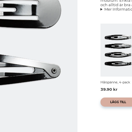
rhodium. Enkla h
och alltid är bra
Mer Informati
Hårspänne, 4-pack
39.90 kr
LÄGG TILL