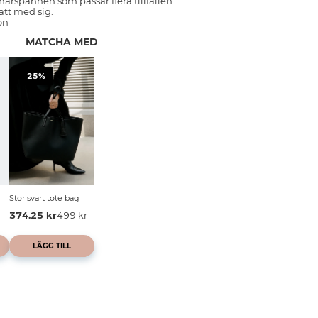
årspännen som passar flera tillfällen
 att med sig.
on
MATCHA MED
25%
Stor svart tote bag
374.25 kr
499 kr
LÄGG TILL