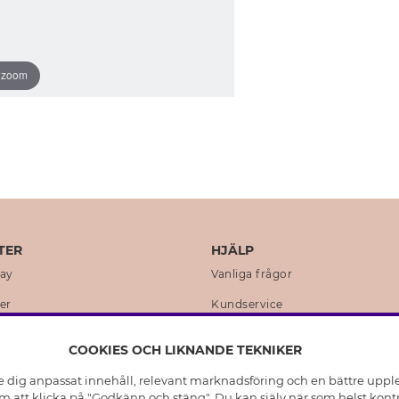
o zoom
TER
HJÄLP
day
Vanliga frågor
er
Kundservice
en
Retur & Ångra Köp
COOKIES OCH LIKNANDE TEKNIKER
istoria
Skötselråd äkta silver
e dig anpassat innehåll, relevant marknadsföring och en bättre upplev
t
Skötselråd skinnhandskar
 att klicka på "Godkänn och stäng". Du kan själv när som helst kontr