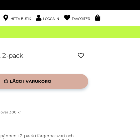
HITTA BUTIK
LOGGA IN
FAVORITER
 2-pack
LÄGG I VARUKORG
p över 300 kr
pännen i 2-pack i färgerna svart och