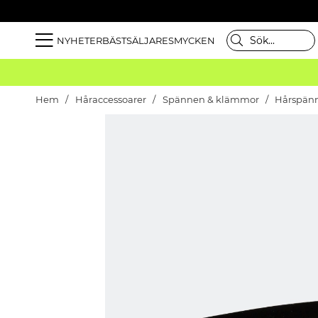
NYHETER
BÄSTSÄLJARE
SMYCKEN
Hem
Håraccessoarer
Spännen & klämmor
Hårspän