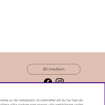
Bli medlem
else av vår webbplats. Du bekräftar att du har läst vår
ollera vilka cookies som sparas i din webbläsare under