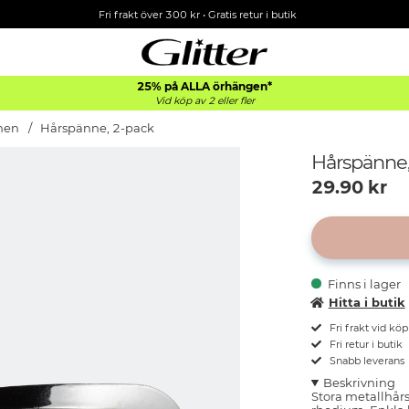
Fri frakt över 300 kr
•
Gratis retur i butik
25% på ALLA
örhängen*
Vid köp av 2 eller fler
nen
Hårspänne, 2-pack
Hårspänne,
29.90
kr
Finns i lager
Hitta i butik
Fri frakt vid kö
Fri retur i butik
Snabb leverans
Beskrivning
Stora metallhårs