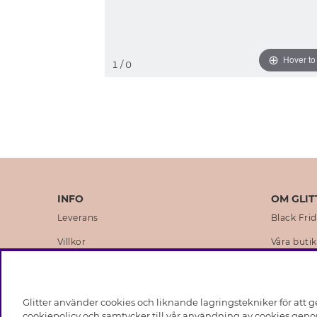
Hover t
1
/ 0
INFO
OM GLIT
Leverans
Black Fri
Villkor
Våra butik
Integritetspolicy
Varumärk
Cookies
Företagsh
Glitter använder cookies och liknande lagringstekniker för att g
Medlemsvillkor
Hållbarhe
cookiepolicy och samtycker till vår användning av cookies genom