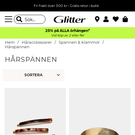
Fri frakt över 300 kr
•
Gratis retur i butik
25% på ALLA
örhängen*
Vid köp av 2 eller fler
Hem
Håraccessoarer
Spännen & klämmor
Hårspännen
HÅRSPÄNNEN