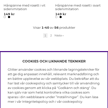
Hårspänne med rosett i vit
Hårspänne med rosett i svart
sidenimitation
sidenimitation
149 kr
149 kr
Visar
1-40
av
56
produkter
1
2
Nästa
»
COOKIES OCH LIKNANDE TEKNIKER
INFO
Glitter använder cookies och liknande lagringstekniker för
Leverans
att ge dig anpassat innehåll, relevant marknadsföring och
OM GLITTER
Villkor
en bättre upplevelse av vår webbplats. Du bekräftar att du
Integritetspolicy
har läst vår cookiepolicy och samtycker till vår användning
Black Friday
Cookies
av cookies genom att klicka på "Godkänn och stäng". Du
HJÄLP
Våra butiker
kan själv när som helst kontrollera vilka cookies som
Medlemsvillkor
Varumärken
sparas i din webbläsare under ”Inställningar”. Du kan läsa
Vanliga frågor
Jobba hos Glitter
Företagshistoria
mer i vår
Integritetspolicy
och i vår
cookiepolicy
.
Kundservice
Återkallelse
Hållbarhet