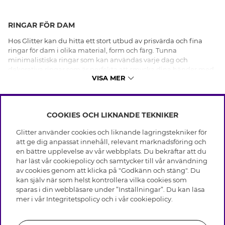
RINGAR FÖR DAM
Hos Glitter kan du hitta ett stort utbud av prisvärda och fina
ringar för dam i olika material, form och färg. Tunna
minimalistiska ringar som kan användas varje dag och
dekorativa ringar som är perfekta att smycka dina händer med
VISA MER
till festligare tillställningar. Här kan du shoppa den perfekt
ringen att ge bort i present eller komplettera din look med en
snygga ringar till en dejt eller utekväll.
COOKIES OCH LIKNANDE TEKNIKER
INFO
Vad har ringarna för material?
Glitter använder cookies och liknande lagringstekniker för
Leverans
att ge dig anpassat innehåll, relevant marknadsföring och
Ringar från Glitter finns både i silver och guldfärgad metall,
OM GLITTER
Villkor
en bättre upplevelse av vår webbplats. Du bekräftar att du
men du kan också shoppa ringar i äkta silver och 18 karat
Integritetspolicy
har läst vår cookiepolicy och samtycker till vår användning
förgyllt äkta silver. Många av ringarna är dekorerade med
Black Friday
Cookies
av cookies genom att klicka på "Godkänn och stäng". Du
stenar av glas eller Cubic Zirconia. I Glitters utbud av både
HJÄLP
Våra butiker
kan själv när som helst kontrollera vilka cookies som
trendiga och klassiska ringar kan man hitta något för alla och
Medlemsvillkor
Varumärken
sparas i din webbläsare under ”Inställningar”. Du kan läsa
till alla tillfällen.
Vanliga frågor
Jobba hos Glitter
Företagshistoria
mer i vår
Integritetspolicy
och i vår
cookiepolicy
.
Kundservice
Återkallelse
Hållbarhet
Retur & Ångra Köp
Presentkortssaldo
Vad är en Cubic Zirconia sten?
Visselblåsning
Skötselråd äkta silver