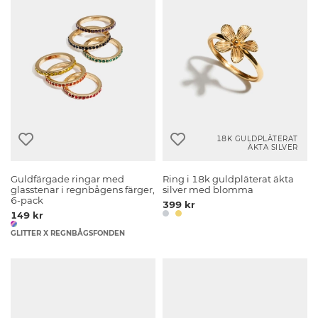
18K GULDPLÄTERAT
ÄKTA SILVER
Guldfärgade ringar med
Ring i 18k guldpläterat äkta
glasstenar i regnbågens färger,
silver med blomma
6-pack
399 kr
149 kr
GLITTER X REGNBÅGSFONDEN