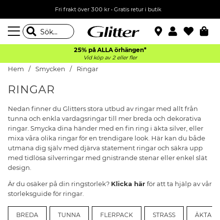
Fri frakt över 300 kr
•
Gratis retur i butik
25% på ALLA
örhängen*
Vid köp av 2 eller fler
Hem
Smycken
Ringar
RINGAR
Nedan finner du Glitters stora utbud av ringar med allt från
tunna och enkla vardagsringar till mer breda och dekorativa
ringar. Smycka dina händer med en fin ring i äkta silver, eller
mixa våra olika ringar för en trendigare look. Här kan du både
utmana dig själv med djärva statement ringar och säkra upp
med tidlösa silverringar med gnistrande stenar eller enkel slät
design.
Är du osäker på din ringstorlek?
Klicka här
för att ta hjälp av vår
storleksguide för ringar
.
BREDA
TUNNA
FLERPACK
STRASS
ÄKTA SI