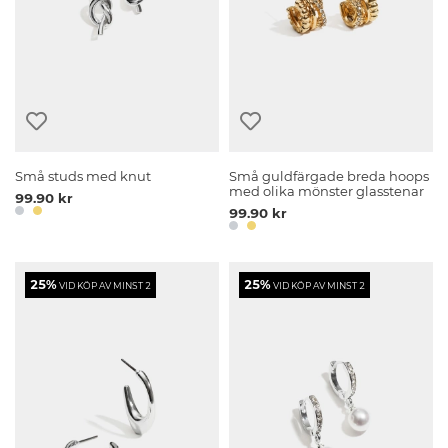
Små studs med knut
Små guldfärgade breda hoops
med olika mönster glasstenar
99.90 kr
99.90 kr
25%
25%
VID KÖP AV MINST 2
VID KÖP AV MINST 2