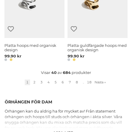
Platta hoops med organisk
Platta guldfärgade hoops med
design
organisk design
99.90 kr
99.90 kr
Visar
40
av
684
produkter
1
2
3
4
5
6
7
8
..
18
Nästa
»
ÖRHÄNGEN FÖR DAM
Örhängen kan du aldrig ha för mycket av! Från statement
örhängen och hoops till studs och örhängen i äkta silver. Våra
snygga örhängen kan du mixa och matcha precis som du vill
för en unik look. Klä upp din look med stora guldfärgade