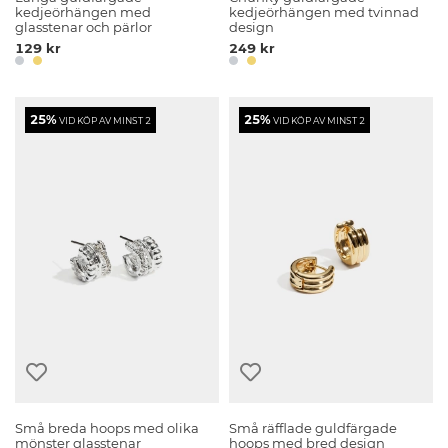
kedjeörhängen med
kedjeörhängen med tvinnad
glasstenar och pärlor
design
129 kr
249 kr
25%
25%
VID KÖP AV MINST 2
VID KÖP AV MINST 2
Små breda hoops med olika
Små räfflade guldfärgade
mönster glasstenar
hoops med bred design