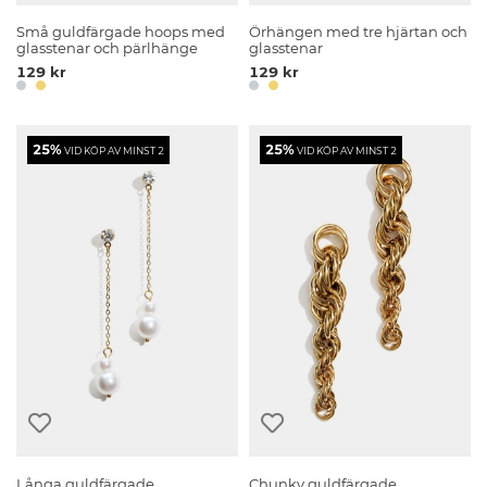
Små guldfärgade hoops med
Örhängen med tre hjärtan och
glasstenar och pärlhänge
glasstenar
129 kr
129 kr
25%
25%
VID KÖP AV MINST 2
VID KÖP AV MINST 2
Långa guldfärgade
Chunky guldfärgade