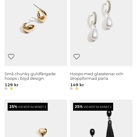
Små chunky guldfärgade
Hoops med glasstenar och
hoops i böjd design
droppformad pärla
129 kr
149 kr
25%
25%
VID KÖP AV MINST 2
VID KÖP AV MINST 2