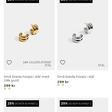
18K GULDPLÄTERAT
STÅL
STÅL
Små breda hoops i stål med
Små breda hoops i stål
18k guld
299 kr
299 kr
25%
25%
VID KÖP AV MINST 2
VID KÖP AV MINST 2