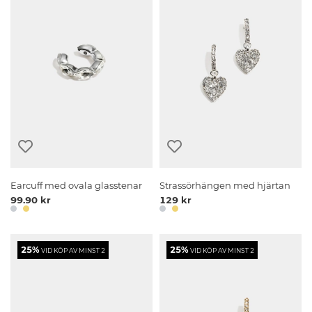
Earcuff med ovala glasstenar
Strassörhängen med hjärtan
99.90 kr
129 kr
25%
25%
VID KÖP AV MINST 2
VID KÖP AV MINST 2