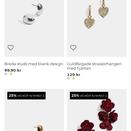
Breda studs med blank design
Guldfärgade strassörhängen
med hjärtan
99.90 kr
129 kr
25%
25%
VID KÖP AV MINST 2
VID KÖP AV MINST 2