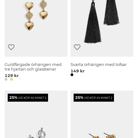
Guldfärgade örhängen med
Svarta örhängen med tofsar
tre hjärtan och glasstenar
149 kr
129 kr
25%
25%
VID KÖP AV MINST 2
VID KÖP AV MINST 2