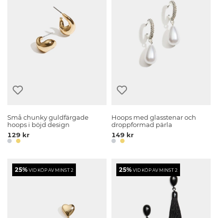
Små chunky guldfärgade
Hoops med glasstenar och
hoops i böjd design
droppformad pärla
129 kr
149 kr
25%
25%
VID KÖP AV MINST 2
VID KÖP AV MINST 2