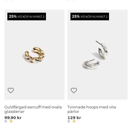
25%
25%
VID KÖP AV MINST 2
VID KÖP AV MINST 2
Guldfärgad earcuff med ovala
Tvinnade hoops med vita
glasstenar
pärlor
99.90 kr
129 kr