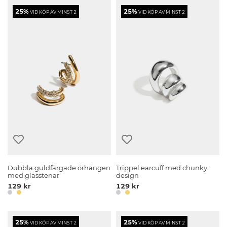
25%
25%
VID KÖP AV MINST 2
VID KÖP AV MINST 2
Dubbla guldfärgade örhängen
Trippel earcuff med chunky
med glasstenar
design
129 kr
129 kr
25%
25%
VID KÖP AV MINST 2
VID KÖP AV MINST 2