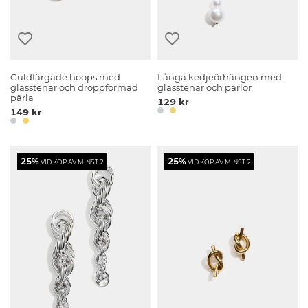
Guldfärgade hoops med
Långa kedjeörhängen med
glasstenar och droppformad
glasstenar och pärlor
pärla
129 kr
149 kr
25%
25%
VID KÖP AV MINST 2
VID KÖP AV MINST 2