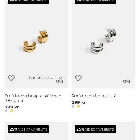
18K GULDPLÄTERAT
STÅL
STÅL
Små breda hoops i stål med
Små breda hoops i stål
18k guld
299 kr
299 kr
25%
25%
VID KÖP AV MINST 2
VID KÖP AV MINST 2