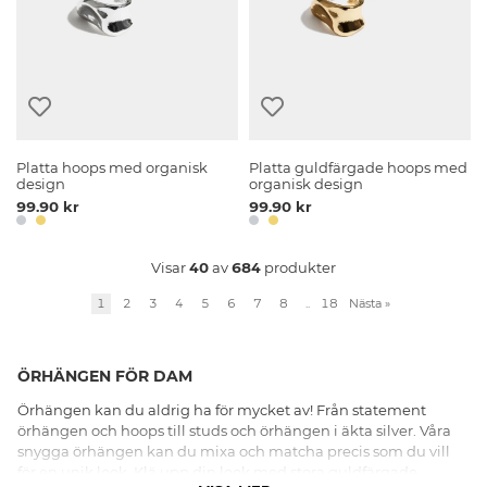
Platta hoops med organisk
Platta guldfärgade hoops med
design
organisk design
99.90 kr
99.90 kr
Visar
40
av
684
produkter
1
2
3
4
5
6
7
8
..
18
Nästa
»
ÖRHÄNGEN FÖR DAM
Örhängen kan du aldrig ha för mycket av! Från statement
örhängen och hoops till studs och örhängen i äkta silver. Våra
snygga örhängen kan du mixa och matcha precis som du vill
för en unik look. Klä upp din look med stora guldfärgade