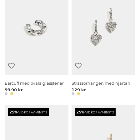
Earcuff med ovala glasstenar
Strassörhängen med hjärtan
99.90 kr
129 kr
25%
25%
VID KÖP AV MINST 2
VID KÖP AV MINST 2