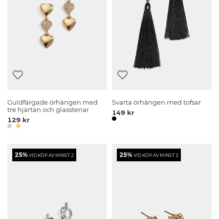
Guldfärgade örhängen med
Svarta örhängen med tofsar
tre hjärtan och glasstenar
149 kr
129 kr
25%
25%
VID KÖP AV MINST 2
VID KÖP AV MINST 2