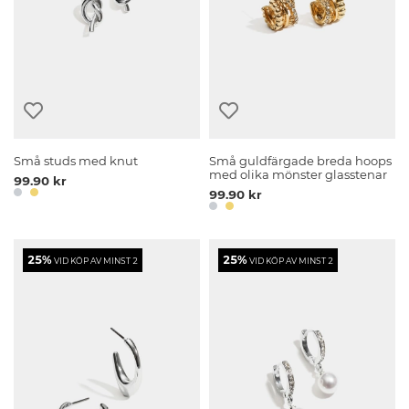
Små studs med knut
Små guldfärgade breda hoops
med olika mönster glasstenar
99.90 kr
99.90 kr
25%
25%
VID KÖP AV MINST 2
VID KÖP AV MINST 2