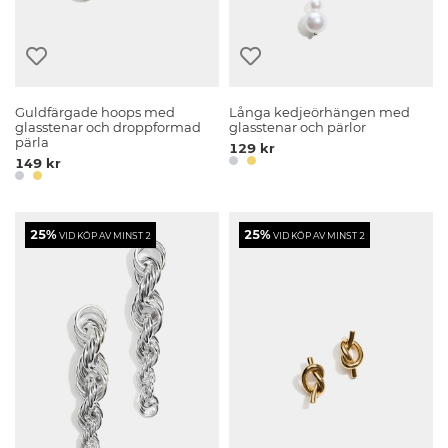
Guldfärgade hoops med
Långa kedjeörhängen med
glasstenar och droppformad
glasstenar och pärlor
pärla
129 kr
149 kr
25%
25%
VID KÖP AV MINST 2
VID KÖP AV MINST 2