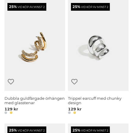
25%
25%
VID KÖP AV MINST 2
VID KÖP AV MINST 2
Dubbla guldfärgade örhängen
Trippel earcuff med chunky
med glasstenar
design
129 kr
129 kr
25%
25%
VID KÖP AV MINST 2
VID KÖP AV MINST 2