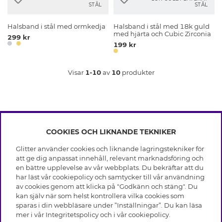
STÅL
STÅL
Halsband i stål med ormkedja
Halsband i stål med 18k guld
med hjärta och Cubic Zirconia
299 kr
199 kr
Visar
1-10
av
10
produkter
COOKIES OCH LIKNANDE TEKNIKER
INFO
Glitter använder cookies och liknande lagringstekniker för
Leverans
att ge dig anpassat innehåll, relevant marknadsföring och
OM GLITTER
Villkor
en bättre upplevelse av vår webbplats. Du bekräftar att du
Integritetspolicy
har läst vår cookiepolicy och samtycker till vår användning
Black Friday
Cookies
av cookies genom att klicka på "Godkänn och stäng". Du
HJÄLP
Våra butiker
kan själv när som helst kontrollera vilka cookies som
Medlemsvillkor
Varumärken
sparas i din webbläsare under ”Inställningar”. Du kan läsa
Vanliga frågor
Jobba hos Glitter
Företagshistoria
mer i vår
Integritetspolicy
och i vår
cookiepolicy
.
Kundservice
Återkallelse