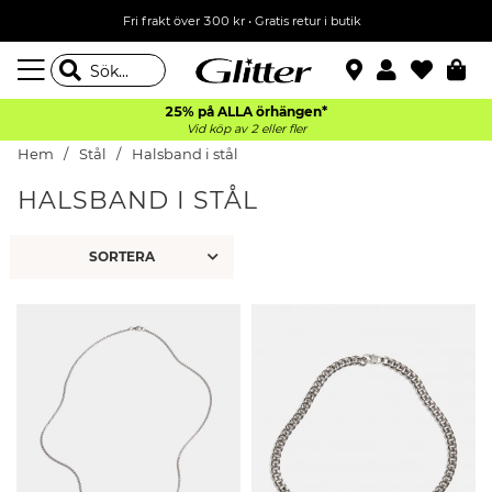
Fri frakt över 300 kr
•
Gratis retur i butik
25% på ALLA
örhängen*
Vid köp av 2 eller fler
Hem
Stål
Halsband i stål
HALSBAND I STÅL