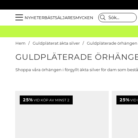
NYHETER
BÄSTSÄLJARE
SMYCKEN
Hem
Guldpläterat äkta silver
Guldpläterade örhängen
GULDPLÄTERADE ÖRHÄNG
Shoppa våra örhängen i förgyllt äkta silver för dam som består
25%
25%
VID KÖP AV MINST 2
VID 