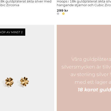
8k guldpläterat äkta silver med
Hoops i 18k guldpläterat äkta si
bic Zirconia
hängande stjärnor och Cubic Zirc
299 kr
KÖP AV MINST 2