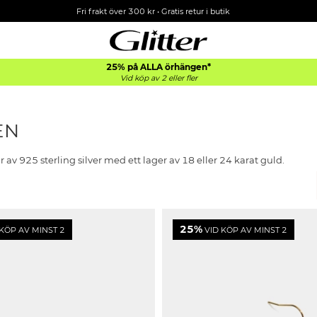
Fri frakt över 300 kr
•
Gratis retur i butik
25% på ALLA
örhängen*
Vid köp av 2 eller fler
EN
 av 925 sterling silver med ett lager av 18 eller 24 karat guld.
25%
KÖP AV MINST 2
VID KÖP AV MINST 2