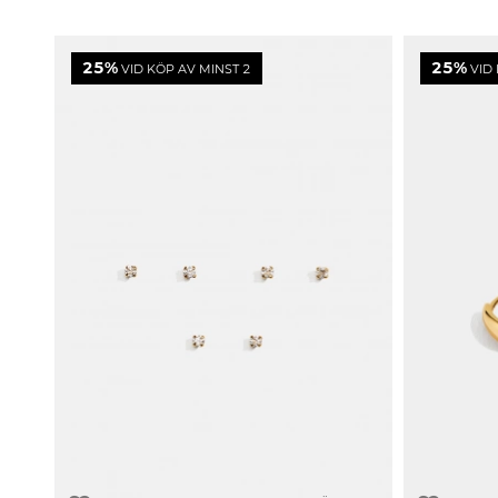
25%
25%
VID KÖP AV MINST 2
VID 