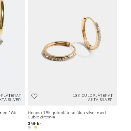
DPLÄTERAT
18K GULDPLÄTERAT
KTA SILVER
ÄKTA SILVER
 med 18K
Hoops i 18k guldpläterat äkta silver med
Cubic Zirconia
349 kr