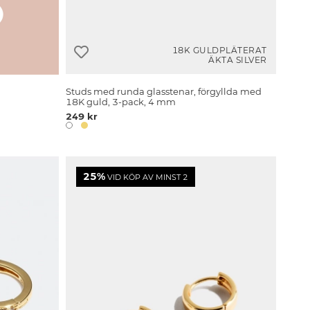
18K GULDPLÄTERAT
ÄKTA SILVER
Studs med runda glasstenar, förgyllda med
18K guld, 3-pack, 4 mm
249 kr
25%
VID KÖP AV MINST 2