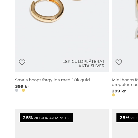
18K GULDPLÄTERAT
ÄKTA SILVER
Smala hoops förgyllda med 18k guld
Mini hoops f
droppformad
399 kr
299 kr
25%
25%
VID KÖP AV MINST 2
VID 