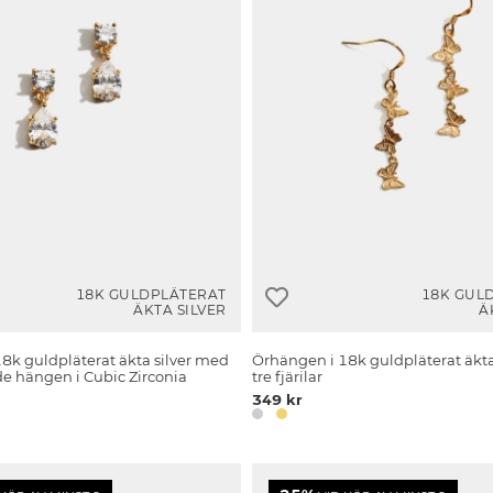
18K GULDPLÄTERAT
18K GUL
ÄKTA SILVER
Ä
8k guldpläterat äkta silver med
Örhängen i 18k guldpläterat äkta
e hängen i Cubic Zirconia
tre fjärilar
349 kr