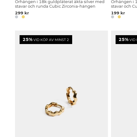
Örhängen i 18k guldpläterat äkta silver med
Örhängen i 1
stavar och runda Cubic Zirconia-hängen
stavar och Cu
299 kr
199 kr
25%
25%
VID KÖP AV MINST 2
VID 