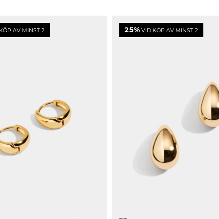
25%
KÖP AV MINST 2
VID KÖP AV MINST 2