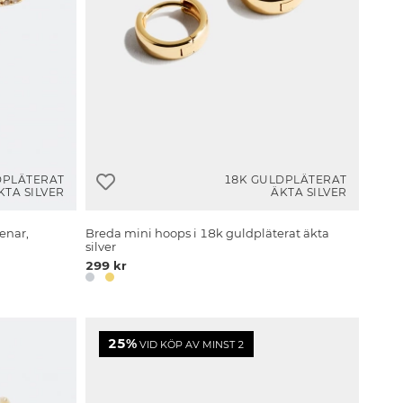
DPLÄTERAT
18K GULDPLÄTERAT
KTA SILVER
ÄKTA SILVER
enar,
Breda mini hoops i 18k guldpläterat äkta
silver
299 kr
25%
VID KÖP AV MINST 2