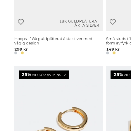
18K GULDPLÄTERAT
ÄKTA SILVER
Hoops i 18k guldpläterat äkta silver med
Små studs i 
vågig design
form av fyrkl
299 kr
149 kr
25%
25%
VID KÖP AV MINST 2
VID 