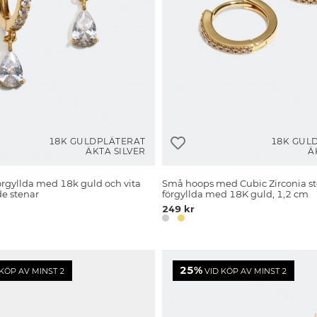
18K GULDPLÄTERAT
18K GUL
ÄKTA SILVER
Ä
örgyllda med 18k guld och vita
Små hoops med Cubic Zirconia st
e stenar
förgyllda med 18K guld, 1,2 cm
249 kr
25%
KÖP AV MINST 2
VID KÖP AV MINST 2