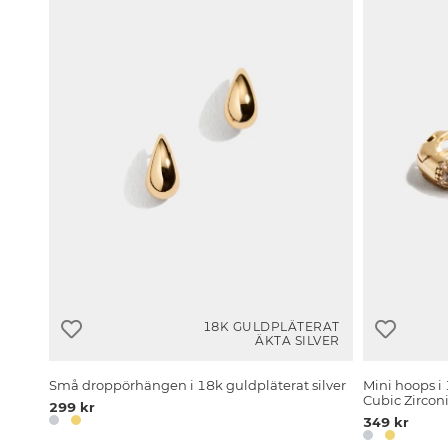
18K GULDPLÄTERAT
ÄKTA SILVER
Små droppörhängen i 18k guldpläterat silver
Mini hoops i
Cubic Zircon
299 kr
349 kr