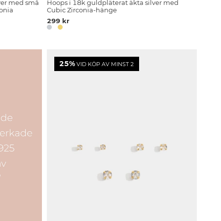
lver med små
Hoops i 18k guldpläterat äkta silver med
onia
Cubic Zirconia-hänge
299 kr
25%
VID KÖP AV MINST 2