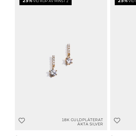
25%
25%
VID KÖP AV MINST 2
VID 
18K GULDPLÄTERAT
ÄKTA SILVER