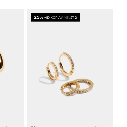
25%
VID KÖP AV MINST 2