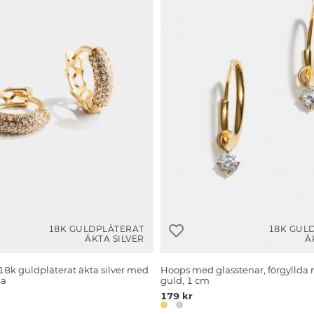
18K GULDPLÄTERAT
18K GUL
ÄKTA SILVER
Ä
 18k guldpläterat äkta silver med
Hoops med glasstenar, förgyllda
ia
guld, 1 cm
179 kr