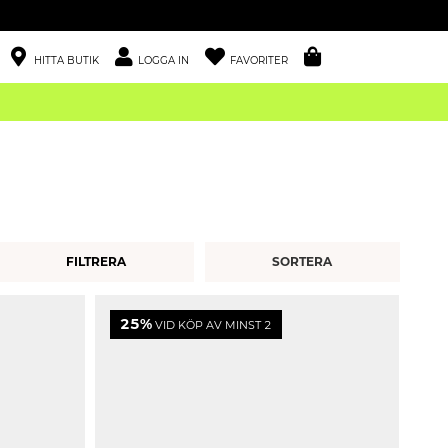
HITTA BUTIK
LOGGA IN
FAVORITER
FILTRERA
25%
VID KÖP AV MINST 2