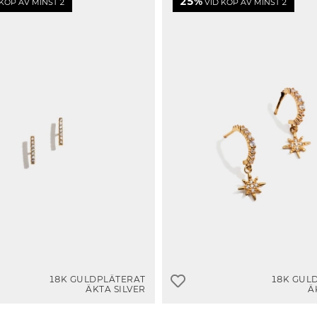
25%
KÖP AV MINST 2
VID KÖP AV MINST 2
18K GULDPLÄTERAT
18K GUL
ÄKTA SILVER
Ä