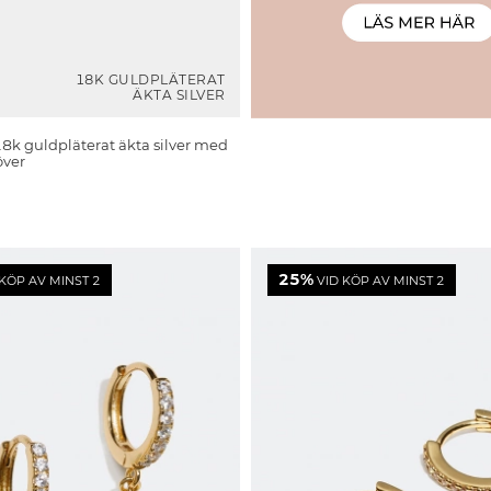
18K GULDPLÄTERAT
ÄKTA SILVER
18k guldpläterat äkta silver med
över
25%
KÖP AV MINST 2
VID KÖP AV MINST 2