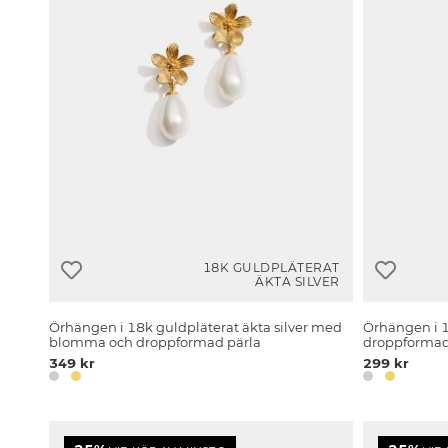
18K GULDPLÄTERAT
ÄKTA SILVER
Örhängen i 18k guldpläterat äkta silver med
Örhängen i 1
blomma och droppformad pärla
droppformad
349 kr
299 kr