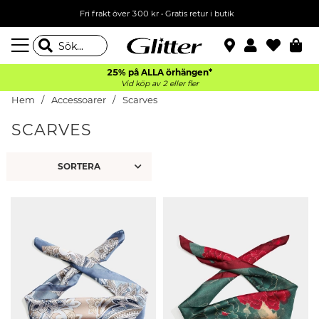
Fri frakt över 300 kr
•
Gratis retur i butik
25% på ALLA
örhängen*
Vid köp av 2 eller fler
Hem
Accessoarer
Scarves
SCARVES