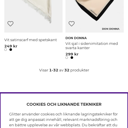
DON DONNA
DON DONNA
Vit satinscarf med spetskant
Vit sjal i sidenimitation med
249 kr
svarta kanter
299 kr
Visar
1-32
av
32
produkter
COOKIES OCH LIKNANDE TEKNIKER
INFO
Glitter använder cookies och liknande lagringstekniker för
Leverans
att ge dig anpassat innehåll, relevant marknadsföring och
OM GLITTER
Villkor
en bättre upplevelse av vår webbplats. Du bekräftar att du