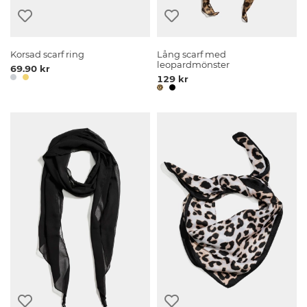
Korsad scarf ring
Lång scarf med
leopardmönster
69.90 kr
129 kr