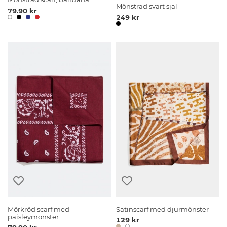
Mönstrad svart sjal
79.90 kr
249 kr
Mörkröd scarf med
Satinscarf med djurmönster
paisleymönster
129 kr