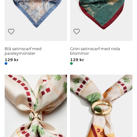
Blå satinscarf med
Grön satinscarf med röda
paisleymönster
blommor
129 kr
129 kr