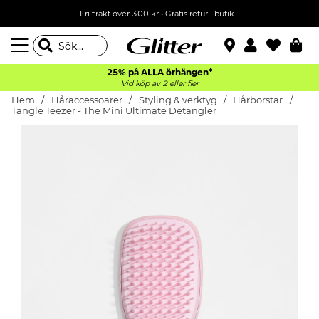
Fri frakt över 300 kr
•
Gratis retur i butik
25% på ALLA
örhängen*
Vid köp av 2 eller fler
Hem
Håraccessoarer
Styling & verktyg
Hårborstar
Tangle Teezer - The Mini Ultimate Detangler