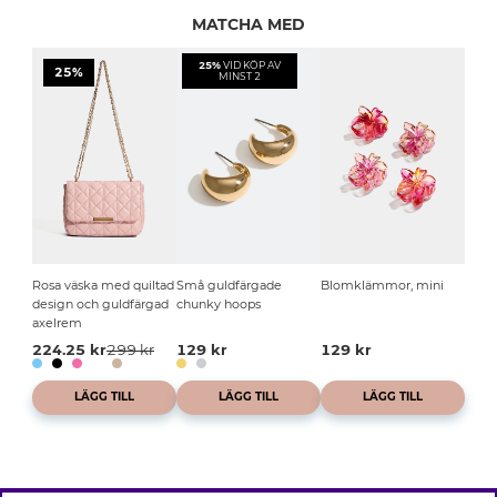
MATCHA MED
25%
VID KÖP AV
25%
MINST 2
Rosa väska med quiltad
Små guldfärgade
Blomklämmor, mini
design och guldfärgad
chunky hoops
axelrem
224.25 kr
299 kr
129 kr
129 kr
LÄGG TILL
LÄGG TILL
LÄGG TILL