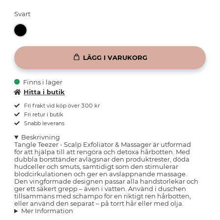
Svart
LÄGG I VARUKORG
Finns i lager
Hitta i butik
Fri frakt vid köp över 300 kr
Fri retur i butik
Snabb leverans
Beskrivning
Tangle Teezer - Scalp Exfoliator & Massager är utformad
för att hjälpa till att rengöra och detoxa hårbotten. Med
dubbla borsttänder avlägsnar den produktrester, döda
hudceller och smuts, samtidigt som den stimulerar
blodcirkulationen och ger en avslappnande massage.
Den vingformade designen passar alla handstorlekar och
ger ett säkert grepp – även i vatten. Använd i duschen
tillsammans med schampo för en riktigt ren hårbotten,
eller använd den separat – på torrt hår eller med olja.
Mer Information