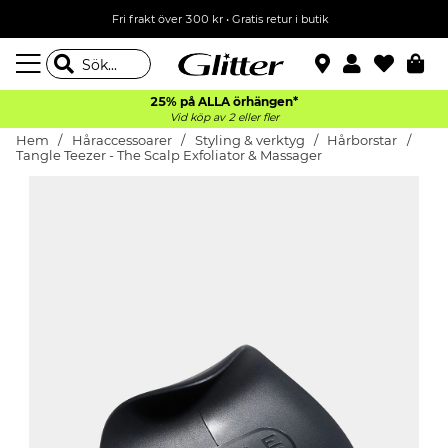
Fri frakt över 300 kr
•
Gratis retur i butik
25% på ALLA
örhängen*
Vid köp av 2 eller fler
Hem
Håraccessoarer
Styling & verktyg
Hårborstar
Tangle Teezer - The Scalp Exfoliator & Massager