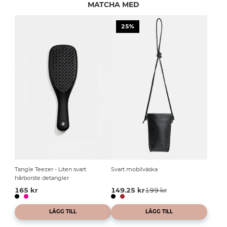
MATCHA MED
25%
Tangle Teezer - Liten svart
Svart mobilväska
hårborste detangler
165 kr
149.25 kr
199 kr
LÄGG TILL
LÄGG TILL