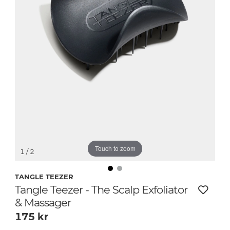
Touch to zoom
1
/ 2
TANGLE TEEZER
Tangle Teezer - The Scalp Exfoliator
& Massager
175
kr