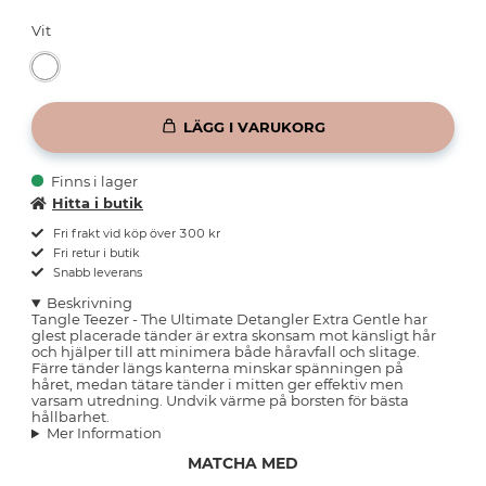
Vit
LÄGG I VARUKORG
Finns i lager
Hitta i butik
Fri frakt vid köp över 300 kr
Fri retur i butik
Snabb leverans
Beskrivning
Tangle Teezer - The Ultimate Detangler Extra Gentle har
glest placerade tänder är extra skonsam mot känsligt hår
och hjälper till att minimera både håravfall och slitage.
Färre tänder längs kanterna minskar spänningen på
håret, medan tätare tänder i mitten ger effektiv men
varsam utredning. Undvik värme på borsten för bästa
hållbarhet.
Mer Information
MATCHA MED