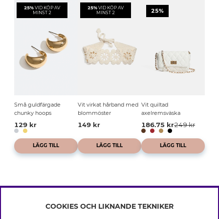
25%
VID KÖP AV
25%
VID KÖP AV
25%
MINST 2
MINST 2
Små guldfärgade
Vit virkat hårband med
Vit quiltad
chunky hoops
blommöster
axelremsväska
129 kr
149 kr
186.75 kr
249 kr
LÄGG TILL
LÄGG TILL
LÄGG TILL
COOKIES OCH LIKNANDE TEKNIKER
INFO