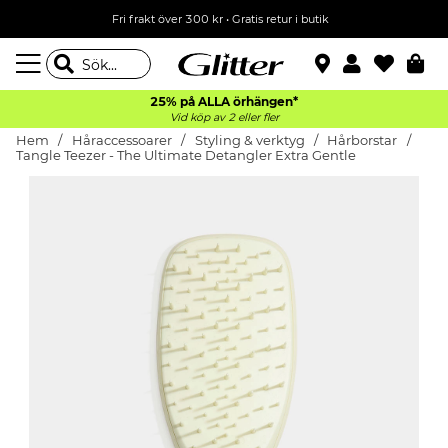
Fri frakt över 300 kr
•
Gratis retur i butik
25% på ALLA
örhängen*
Vid köp av 2 eller fler
Hem
Håraccessoarer
Styling & verktyg
Hårborstar
Tangle Teezer - The Ultimate Detangler Extra Gentle